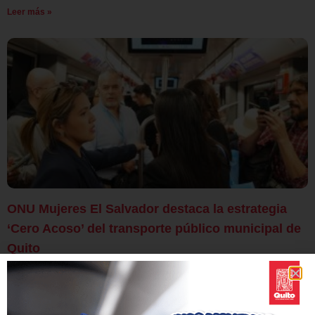
Leer más »
ONU Mujeres El Salvador destaca la estrategia
‘Cero Acoso’ del transporte público municipal de
Quito
23 julio, 2026
10:54
Una delegación de ONU Mujeres El Salvador conoció las acciones
que hacen de Quito un referente regional en movilidad segura e