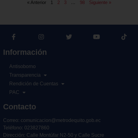
« Anterior
1
2
3
…
98
Siguiente »
Información
Antisoborno
Transparencia
Rendición de Cuentas
PAC
Contacto
Correo: comunicacion@metrodequito.gob.ec
Teléfono: 023827860
Dirección: Calle Montúfar N2-50 y Calle Sucre