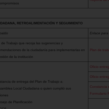
compromisos
IUDADANA, RETROALIMENTACIÓN Y SEGUIMIENTO
paldo
Enlace para
 de Trabajo que recoja las sugerencias y
omendaciones de la ciudadanía para implementarlas en
Plan de trab
estión de la institución
Oficio entre
Oficio entre
tancia de entrega del Plan de Trabajo a:
Constancia 
⁠Asamblea Local Ciudadana o quien cumplió sus
Formulario 
ciones
sejo de Planificación
CCS