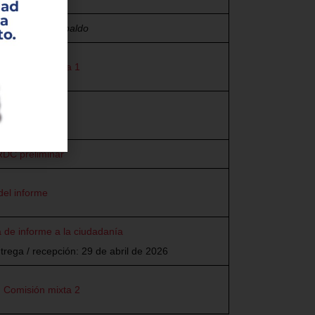
 acceder al respaldo
n Comisión mixta 1
rativo RDC
RDC preliminar
del informe
 de informe a la ciudadanía
rega / recepción: 29 de abril de 2026
n Comisión mixta 2