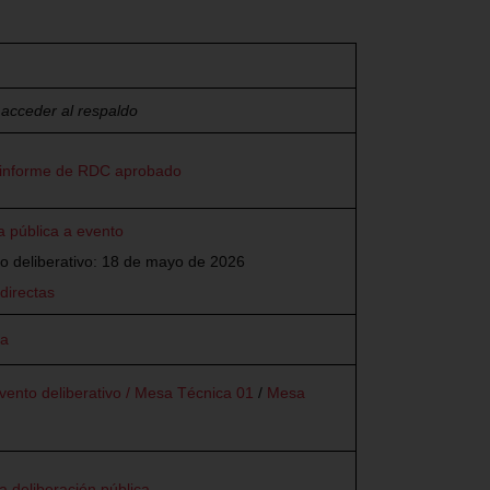
 acceder al respaldo
l informe de RDC aprobado
a pública a evento
o deliberativo: 18 de mayo de 2026
 directas
ía
vento deliberativo / Mesa Técnica 01
/
Mesa
a deliberación pública