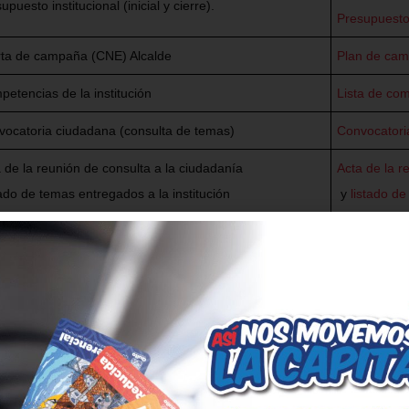
upuesto institucional (inicial y cierre).
Presupuesto 
rta de campaña (CNE) Alcalde
Plan de cam
etencias de la institución
Lista de com
vocatoria ciudadana (consulta de temas)
Convocatori
 de la reunión de consulta a la ciudadanía
Acta de la r
ado de temas entregados a la institución
y
listado de
Acta de con
de Rendició
a de conformación del Equipo técnico mixto
Acta de con
del Evento 
2025
ABORACIÓN DEL INFORME INSTITUCIONAL