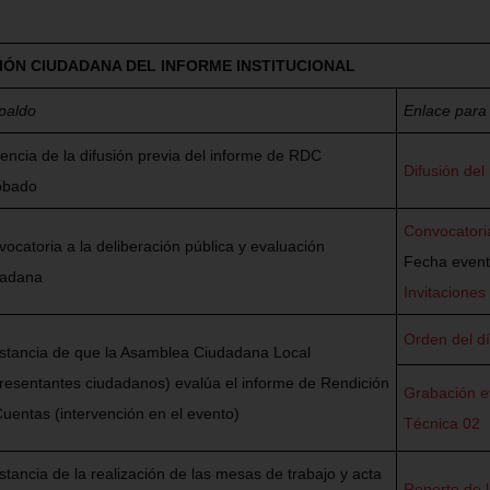
CIÓN CIUDADANA DEL INFORME INSTITUCIONAL
paldo
Enlace para
encia de la difusión previa del informe de RDC
Difusión de
obado
Convocatori
ocatoria a la deliberación pública y evaluación
Fecha event
dadana
Invitaciones
Orden del d
stancia de que la Asamblea Ciudadana Local
resentantes ciudadanos) evalúa el informe de Rendición
Grabación e
uentas (intervención en el evento)
Técnica 02
tancia de la realización de las mesas de trabajo y acta
Reporte de l