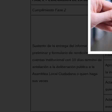
Cumplimiento Fase 2
Res
Acta
elab
Inf
enti
Sustento de la entrega del informe
preliminar y formulario de rendición de
Form
cuentas institucional con 10 días término de
Apro
antelación a la deliberación pública a la
la i
Asamblea Local Ciudadana o quien haga
sus veces
Acta
quie
Acta
even