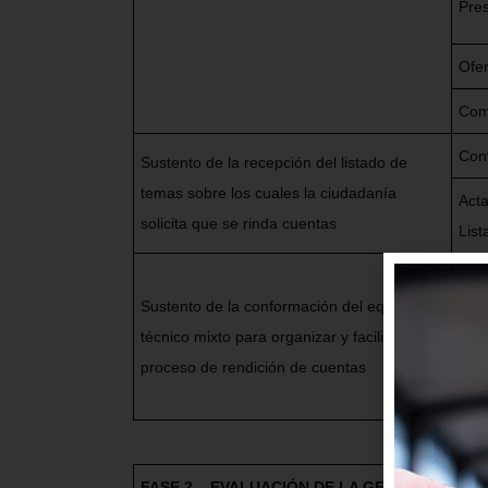
Pres
Ofe
Comp
Con
Sustento de la recepción del listado de
temas sobre los cuales la ciudadanía
Acta
solicita que se rinda cuentas
List
Sustento de la conformación del equipo
técnico mixto para organizar y facilitar el
*Act
proceso de rendición de cuentas
FASE 2 – EVALUACIÓN DE LA GESTIÓN Y EL