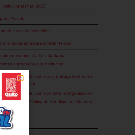
institucional (final 2025)
paña Alcalde
petencias de la institución
a a la ciudadanía para acordar temas
eunión de consulta a la ciudadanía
 temas entregados a la institución
formación para la Comisión y Entrega de Informe
n de Cuentas 2025
formación para la Comisión para la Organización
de Deliberación Pública de Rendición de Cuentas