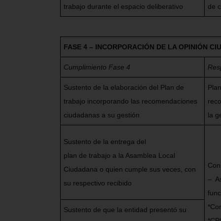
trabajo durante el espacio deliberativo
de 
FASE 4 – INCORPORACIÓN DE LA OPINIÓN C
Cumplimiento Fase 4
Res
Sustento de la elaboración del Plan de
Plan
trabajo incorporando las recomendaciones
rec
ciudadanas a su gestión
la g
Sustento de la entrega del
plan de trabajo a la Asamblea Local
Cons
Ciudadana o quien cumple sus veces, con
– ⁠ 
su respectivo recibido
fun
*Con
Sustento de que la entidad presentó su
*CP