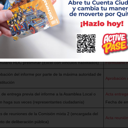
paldo
Enlace para
s de reuniones de la Comisión mixta 1 (encargada de la
Acta reunió
oración del informe)
orme de RDC aprobado por la máxima autoridad de la
Informe nar
dad
ulario RDC preliminar (Excel con vínculos habilitados)
Formulario 
bación del informe por parte de la máxima autoridad de
Aprobación 
nstitución
 de entrega previa del informe a la Asamblea Local o
Acta entrega
n haga sus veces (representantes ciudadanía)
Fecha de ent
s de reuniones de la Comisión mixta 2 (encargada del
Acta reunió
to de deliberación pública)