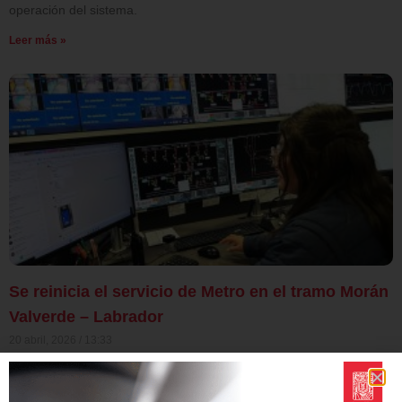
operación del sistema.
Leer más »
Se reinicia el servicio de Metro en el tramo Morán
Valverde – Labrador
20 abril, 2026
13:33
Metro reinició la operación desde las 11h40 en el tramo entre
Morán Valverde y Labrador, una vez restablecidos los sistemas de