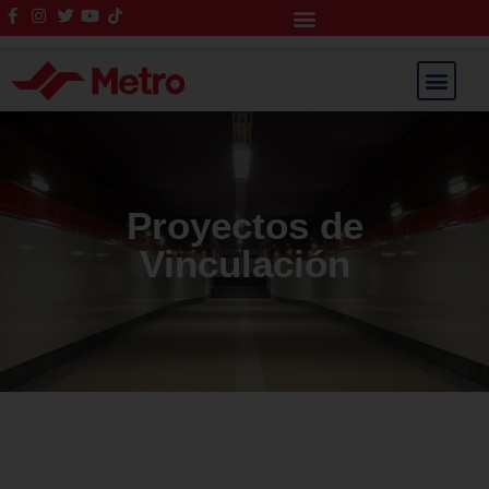
Rendición de Cuentas
Saltar
al
contenido
Proyectos de
Vinculación