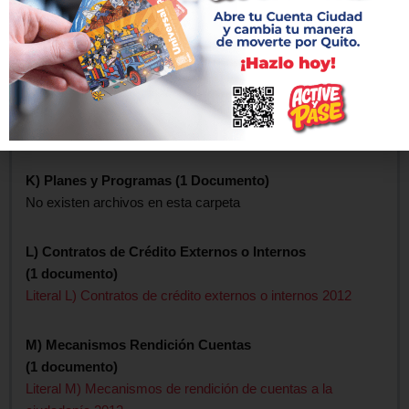
Literal I) Procesos de contrataciones 2012
J) Contratos Incumplidos por Empresas y Personas
(1 documento)
Literal J) Empresas y personas que han incumplido
contratos 2012
K) Planes y Programas (1 Documento)
No existen archivos en esta carpeta
L) Contratos de Crédito Externos o Internos
(1 documento)
Literal L) Contratos de crédito externos o internos 2012
M) Mecanismos Rendición Cuentas
(1 documento)
Literal M) Mecanismos de rendición de cuentas a la