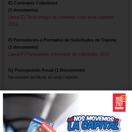
E) Contratos Colectivos
(1 documento)
Literal E) Texto integro de contratos colectivos vigentes
2012
F) Formularios o Formatos de Solicitudes de Trámite
(1 documento)
Literal F) Formularios o formatos de solicitudes 2012
G) Presupuesto Anual (1 Documento)
No existen archivos en esta carpeta
H) Auditorías Internas y Gubernamentales (1
Documento)
No existen archivos en esta carpeta
I) Procesos de Contratación Pública
(1 documento)