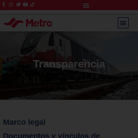
Rendición de Cuentas
Saltar
al
contenido
Transparencia
Marco legal
Documentos y vínculos de