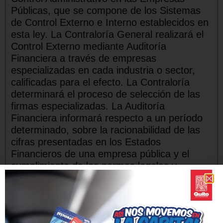
Públicas, que se compone de los Sistemas
de Control Externo e Interno establecidos en
esta ley. La Contraloría General realizará el
Control Externo mediante Auditoría
Financiera a través de empresas
especializadas en cada industria o sector,
calificadas para el efecto. La Contraloría
determinará el proceso de selección de las
firmas especializadas. La Auditoría
Financiera informará respecto a un período
determinado, sobre la racionabilidad de las
cifras presentadas en los Estados
Financieros de una empresa pública y el
cumplimiento de las normas legales y
reglamentos aplicables; concluirá con la
elaboración de un Informe Profesional de
Auditoría, en el que se incluirán las opiniones
correspondientes. La Empresa Pública