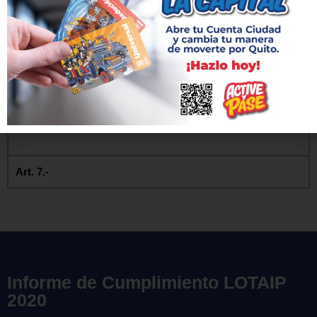
contará con una Unidad de Auditoría Interna
con conformidad con La Ley Orgánica de la
Contraloría General del Estado, encargada
de realizar el control previo y concurrente. La
Auditoría Externa o Interna, no podrá
modificar las resoluciones adoptadas por los
funcionarios públicos en el ejercicio de sus
atribuciones, facultades o competencias.
Art. 7.-
Informe de Cumplimiento LOTAIP
2020