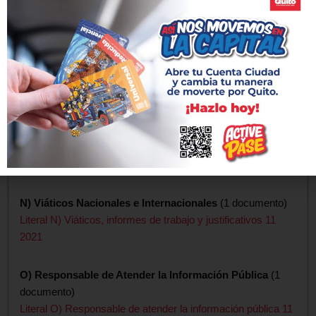
K) Planes y Programas
(1 documento)
Literal K) Planes y programas en ejecución 11 2021
L) Contratos de Crédito Externos o Internos
(1
documento)
Literal L) Contratos de crédito externos o internos 11 2021
M) Mecanismos de Rendición Cuentas
(1 documento)
Literal M) Mecanismos de rendición de cuentas a la
ciudadanía 11 2021
N) Viáticos Nacionales e Internacionales
(1 documento)
Literal N) Viáticos, informes de trabajo y justificativos 11
2021
O) Responsable de Atender la Información Pública
(1
documento)
Literal O) Responsable de atender la información pública 11