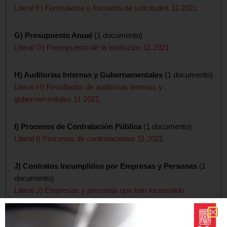
Literal F) Formularios o formatos de solicitudes 11 2021
G) Presupuesto Anual
(1 documento)
Literal G) Presupuesto de la institución 11 2021
H) Auditorías Internas y Gubernamentales
(1 documento)
Literal H) Resultados de auditorías internas y
gubernamentales 11 2021
I) Procesos de Contratación Pública
(1 documento)
Literal I) Procesos de contrataciones 11 2021
J) Contratos Incumplidos por Empresas y Personas
(1
documento)
Literal J) Empresas y personas que han incumplido
contratos 11 2021