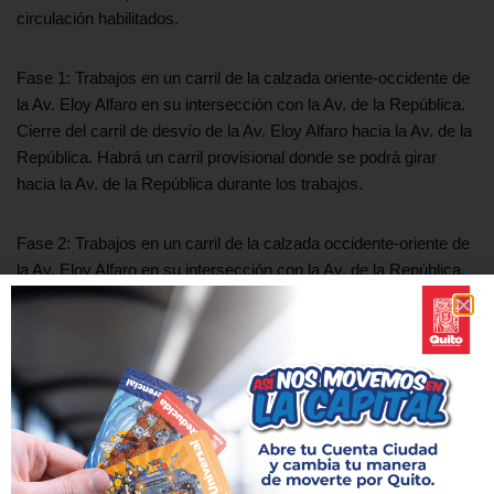
circulación habilitados.
Fase 1: Trabajos en un carril de la calzada oriente-occidente de
la Av. Eloy Alfaro en su intersección con la Av. de la República.
Cierre del carril de desvío de la Av. Eloy Alfaro hacia la Av. de la
República. Habrá un carril provisional donde se podrá girar
hacia la Av. de la República durante los trabajos.
Fase 2: Trabajos en un carril de la calzada occidente-oriente de
la Av. Eloy Alfaro en su intersección con la Av. de la República.
El carril de desvío de la Av. de la República hacia la Av. Eloy
Alfaro estará habilitado.
Estas dos primeras fases de la intervención tendrán una
duración de 3 meses. Después de los mismos vendrán otras 3
fases de construcción, que se extenderán por 3 meses más.