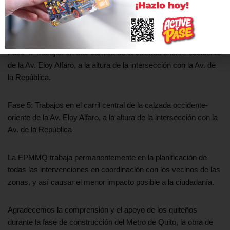
Fase 3: Trabajos en el parterre central y un carril de la calzada
occidente-oriente de la Av. Eloy Alfaro, a la altura de la
intersección con la Av. de la República.
Fase 4: Trabajos en dos carriles de la calzada oriente-occidente
de la Av. Eloy Alfaro, a la altura de la intersección con la Av. de
la República.
Fase 5: Trabajos en el carril central de la calzada occidente-
oriente de la Av. Eloy Alfaro, a la altura de la intersección con la
Av. de la República
La EPMMQ trabaja permanentemente en la planificación de
todas las intervenciones en coordinación con los vecinos de las
zonas, y así causar el menor impacto posible a la ciudadanía.
Agradecemos la comprensión y el apoyo de los quiteños
durante la fase de construcción del Metro de Quito, la obra de