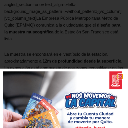
angled_section=»no» text_align=»left»
background_image_as_pattern=»without_pattern»][vc_column]
[vc_column_text]La Empresa Pública Metropolitana Metro de
Quito (EPMMQ) comunica a la ciudadanía que el
diseño para
la muestra museográfica
de la Estación San Francisco está
lista.
La muestra se encontrará en el vestíbulo de la estación,
aproximadamente a
12m de profundidad desde la superficie
.
La exposición está compuesta de dos zonas expositivas: en las
paredes laterales del vestíbulo y en un recinto central cilíndrico.
Dicho recinto central, de frontales transparentes, tendrá una
superficie de aproximadamente
170m2, y una altura de 4m
. En
él se expondrán los vestigios arqueológicos encontrados
durante el proceso de construcción de esta Estación. Entre
estos, encontramos unas escalinatas, una base de cangagua y
algunos objetos pertenecientes a la Época Republicana.