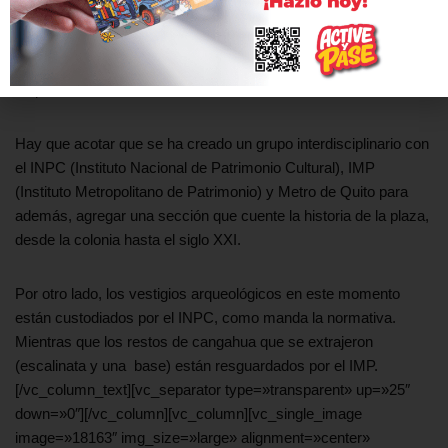
Asimismo, a través de escalinatas, se podrá acceder a una
plataforma situada a 4m por encima del recinto central, donde
se podrá visualizar la muestra desde arriba.
Hay que acotar que se ha creado un grupo interdisciplinario con
el INPC (Instituto Nacional de Patrimonio Cultural), IMP
(Instituto Metropolitano de Patrimonio) y Metro de Quito para
además, agregar una sección que cuente la historia de la plaza,
desde la colonia hasta el siglo XXI.
Por otro lado, los vestigios arqueológicos en este momento
están custodiados por el INPC, como manda la normativa.
Mientras que los restos de cangahua que se extrajeron
(escalinata y una base) están resguardados por el IMP.
[/vc_column_text][vc_separator type=»transparent» up=»25″
down=»0″][/vc_column][vc_column][vc_single_image
image=»18163″ img_size=»large» alignment=»center»