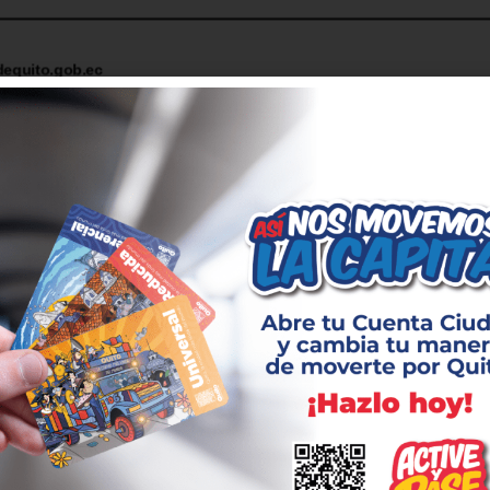
dequito.gob.ec
 Contratación
Concepto
Día/
21/
reguntas
29/