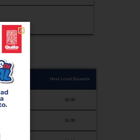
Mes/Año
Hora Local Ecuador
01/2026
16:00
01/2026
16:00