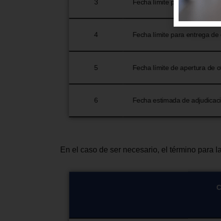
3
Fecha límite para emitir resp
4
Fecha límite para entrega de 
5
Fecha límite de apertura de o
6
Fecha estimada de adjudicac
En el caso de ser necesario, el término para 
C