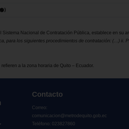
)
l Sistema Nacional de Contratación Pública, establece en su
ar
ica, para
los siguientes procedimientos de contratación: (
…
) ii.
 refieren a la zona horaria de Quito – Ecuador.
Contacto
n
Correo:
comunicacion@metrodequito.gob.ec
Teléfono: 023827860