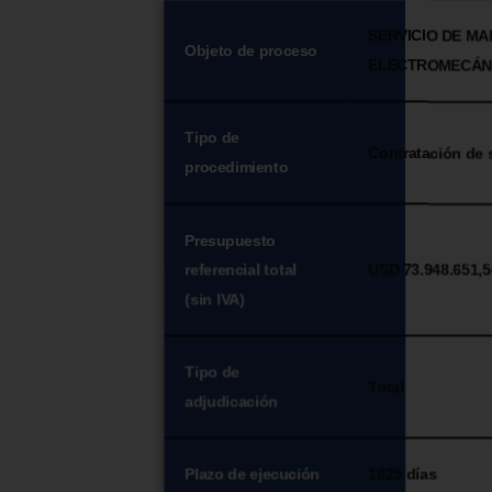
SERVICIO DE M
Objeto de proceso
ELECTROMECÁNI
Tipo de
Contratación de s
procedimiento
Presupuesto
referencial total
USD 73.948.651,5
(sin IVA)
Tipo de
Total
adjudicación
Plazo de ejecución
1825 días