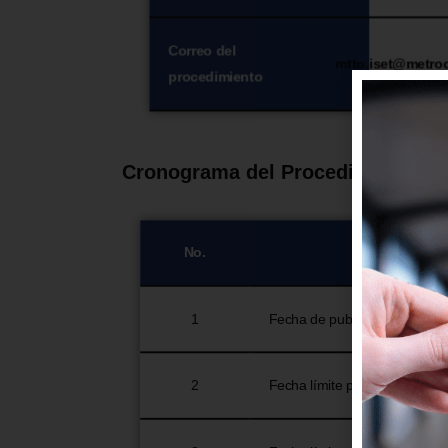
Correo del
mtto.iset@metro
procedimiento
Cronograma del Procedimiento de
No.
1
Fecha de publicación
2
Fecha límite para efectuar p