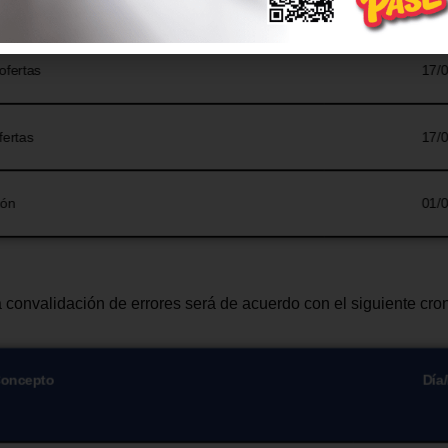
uestas y aclaraciones
06/
ofertas
17/
fertas
17/
ión
01/
la convalidación de errores será de acuerdo con el siguiente cr
oncepto
Día