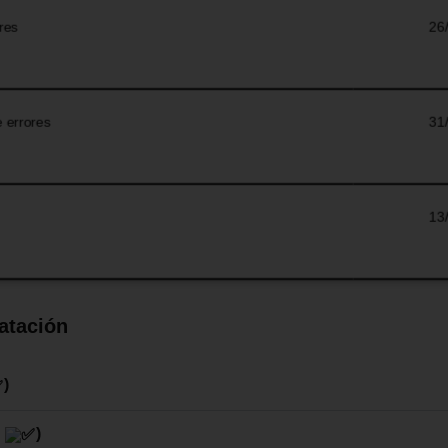
ores
26
e errores
31
13
atación
)
a
)