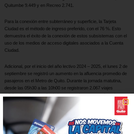
Quitumbe 9.449 y en Recreo 2.741.
Para la conexión entre subterráneo y superficie, la Tarjeta
Ciudad es el método de ingreso preferido, con el 76 %. Esto
demuestra el éxito de la conexión de estos subsistemas con el
uso de los medios de acceso digitales asociados a la Cuenta
Ciudad.
Adicional, por el inicio del año lectivo 2024 – 2025, el lunes 2 de
septiembre se registró un aumento en la afluencia promedio de
pasajeros en el Metro de Quito. Durante la jornada matutina,
desde las 05h30 a las 10h00 se registraron 2.067 viajes
adicionales al promedio de lunes anteriores en ese horario, un
incremento de 4,5 %.
Mientras se continúan sumando historias al renacimiento de la
capital, se sigue fortaleciendo la Cultura Metro como parte de
los comportamientos y hábitos de la nueva identidad de cada