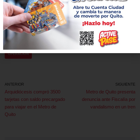
persona que ahorra tiempo en su rutina diaria usando el Metro
de Quito.
Etiquetas:
ESTACIÓN LABRADOR
METRO DE QUITO
OPERACIÓN
ANTERIOR
SIGUIENTE
Arquidiócesis compró 3500
Metro de Quito presenta
tarjetas con saldo precargado
denuncia ante Fiscalía por
para viajar en el Metro de
vandalismo en un tren
Quito