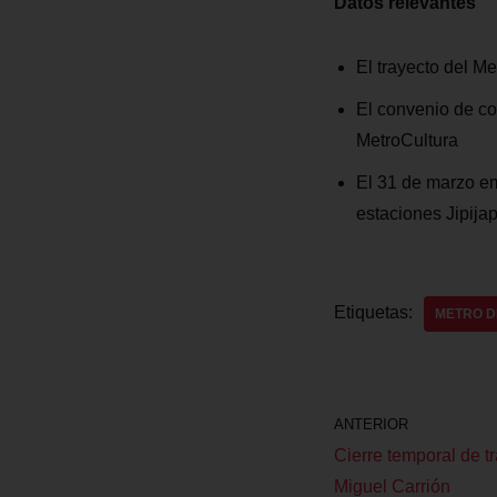
Datos relevantes
El trayecto del Me
El convenio de co
MetroCultura
El 31 de marzo em
estaciones Jipija
Etiquetas:
METRO D
ANTERIOR
Cierre temporal de tr
Miguel Carrión