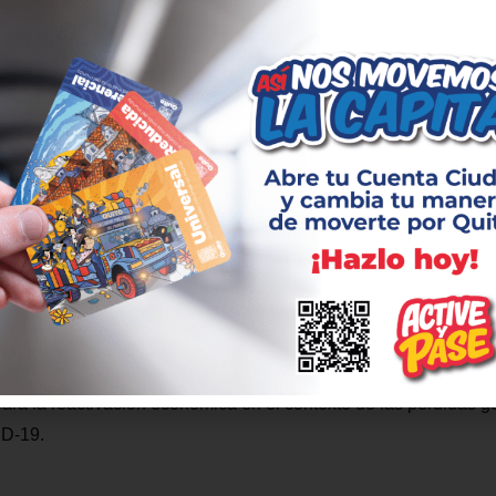
tora social del Metro de Quito aclara que “estas capacitaciones
nio de cooperación con la Universidad Central de Ecuador, por
 que transmiten los conocimientos”.
 Cano, artesana que trabaja en el parque de El Ejido, tiene alta
ción para que su negocio pueda fortalecerse con nuevas herram
duendes que crea con sus manos. Así podrá atender a los nuevos
 de Quito empiece a mover a lo largo de la ciudad y reduciend
s comerciantes.
del Metro de Quito implica una transformación para la movilidad
dadanía tiempo de transporte lo que se refleja en una mejora en 
ara la reactivación económica en el contexto de las pérdidas ge
ID-19.