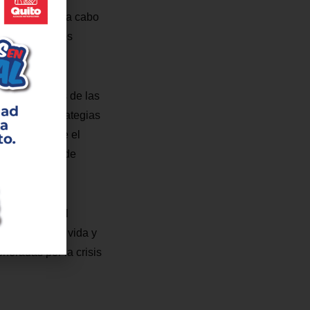
 se las lleva a cabo
 lo que son los
s expectativas de las
ientas y estrategias
 clientes que el
o los tiempos de
 en la capital
la calidad de vida y
neradas por la crisis