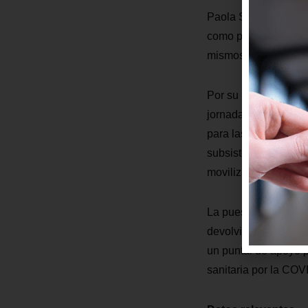
Paola Segovia, promo
como parte del conve
mismos docentes los
Por su parte, Mónica
jornadas de capacita
para las pulseras y 
subsistema del Metro
movilización para lo
La puesta en marcha 
devolviendo a la ciu
un puntal de apoyo p
sanitaria por la COV