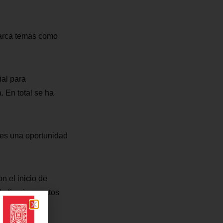
barca temas como
ial para
. En total se ha
 es una oportunidad
n el inicio de
la limpia zapatos