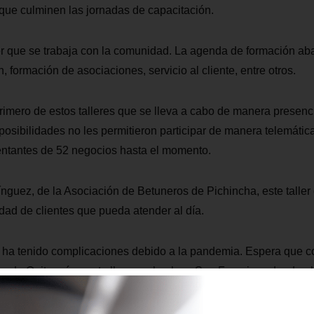
 que culminen las jornadas de capacitación.
ller que se trabaja con la comunidad. La agenda de formación a
, formación de asociaciones, servicio al cliente, entre otros.
rimero de estos talleres que se lleva a cabo de manera presenc
osibilidades no les permitieron participar de manera telemática
entantes de 52 negocios hasta el momento.
guez, de la Asociación de Betuneros de Pichincha, este taller
idad de clientes que pueda atender al día.
o ha tenido complicaciones debido a la pandemia. Espera que co
o de Quito más gente llegue a la plaza San Francisco donde el
jo.