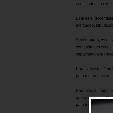
certificados una vez
Este es el tercer ta
mercadeo, tributación
Sin embargo, es el p
comerciantes cuyas p
capacitado a repres
Para Natividad Domín
para mejorar la cant
Para ella, el negoci
operaciones del Metr
para tener más traba