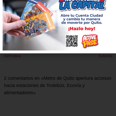
OPERACIÓN
ANTERIOR
SIGUIENTE
Metro de Quito contrata
Municipio demanda a
mantenimientos con
aseguradora para que active
transparencia y cumpliendo
póliza a favor de vecinos de
normativa
Solanda
2 comentarios en «Metro de Quito apertura accesos
hacia estaciones de Trolebús, Ecovía y
alimentadores»