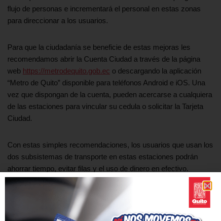
flujo de personas e incrementará el personal en estas zonas
para direccionar a los usuarios.
Para que la ciudadanía se beneficie de estas mejoras les
recomendamos abrir la Cuenta Ciudad a través de la página
web
https://metrodequito.gob.ec
o descargando la aplicación
“Metro de Quito” disponible para teléfonos Android e iOS. Una
vez que dispongan de la cuenta, pueden acercarse a cualquiera
de las estaciones para vincular su cedula o solicitar la Tarjeta
Ciudad.
Con estas simples recomendaciones, los usuarios que usan los
dos subsistemas de transporte en estas estaciones podrán
ahorrar tiempo, evitar filas y el uso de dinero en efectivo.
Etiquetas:
ESTACIÓN LABRADOR
METRO DE QUITO