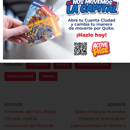
tren del Metro de Quito que arribó a la Capital a inicios del
pasado mes de septiembre, cumpliendo otro hito en la obra de
movilidad más importante del país. Se estima que en los
primeros días de 2019 llegue el segundo de los 18 trenes que
compondrán la primera flota, y a lo largo del año se recibirán los
restantes.
Etiquetas:
ACABADOS
AVANCE
FRENTES DE OBRA
INSTALACIONES
TRENES
ANTERIOR
SIGUIENTE
Presidente del Perú, Martín
Quito recibe a la Asamblea
Vizcarra, visitó la
General de la Asociación
construcción del Metro de
Latinoamericana de Metros y