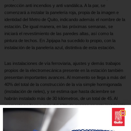
protección anti incendios y anti vandálica. A la par, se
comenzará a instalar la panelería roja, propia de la imagen e
identidad del Metro de Quito, indicando además el nombre de la
estación. De igual manera, en las próximas semanas, se
iniciará el revestimiento de las paredes altas, así como la
pintura de techos. En Jipijapa ha sucedido lo propio, con la
instalación de la panelería azul, distintiva de esta estación.
Las instalaciones de vía ferroviaria, ajustes y demás trabajos
propios de la electromecánica presente en la estación también
presentan importantes avances. Al momento se llega a más del
40% del total de la construcción de la vía simple hormigonada
(instalación de rieles), y se estima que hasta diciembre se
habrán instalado más de 30 kilómetros, de un total de 45. Al
momento se llega a más del 43% de avance en esta instalación.
En las próximas semanas, tal como se anunció, se realizarán
las primeras pruebas sobre la vía con los 6 vagones del primer