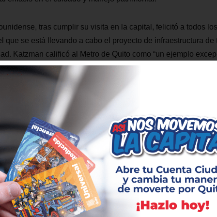
unidense, tras cumplir su visita en la capital, felicitó a todos lo
l que se está llevando a cabo el proyecto de infraestructura de
dad. Katzman calificó al Metro de Quito como “un ejemplo excep
cción que se va cumpliendo en tiempo y en presupuesto”.
stas declaraciones públicas en su redes sociales, también felic
 trabajo de la ciudad en este proyecto.
ga reposición del parque El
Tuneladora «La Carolin