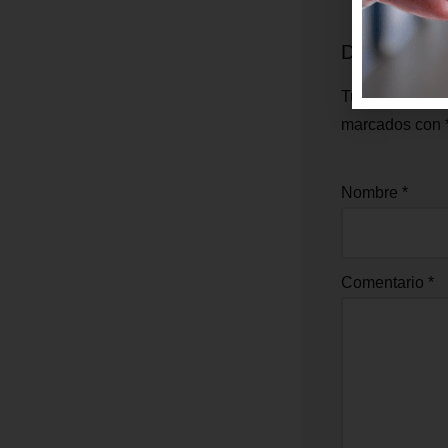
Deja una re
Tu dirección de
marcados con
Nombre
*
Comentario
*