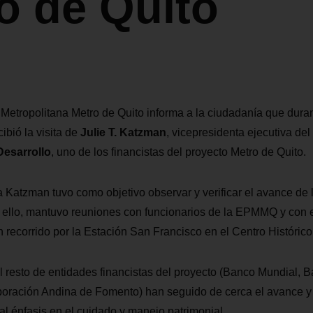
o de Quito
Metropolitana Metro de Quito informa a la ciudadanía que dura
ibió la visita de
Julie T. Katzman
, vicepresidenta ejecutiva del
Desarrollo
, uno de los financistas del proyecto Metro de Quito.
ra Katzman tuvo como objetivo observar y verificar el avance de 
 ello, mantuvo reuniones con funcionarios de la EPMMQ y con e
 recorrido por la Estación San Francisco en el Centro Histórico
l resto de entidades financistas del proyecto (Banco Mundial,
poración Andina de Fomento) han seguido de cerca el avance y 
al énfasis en el cuidado y manejo patrimonial.