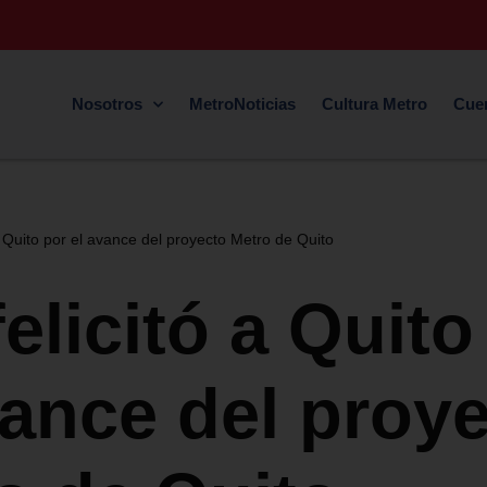
Nosotros
MetroNoticias
Cultura Metro
Cue
 a Quito por el avance del proyecto Metro de Quito
elicitó a Quito
vance del proy