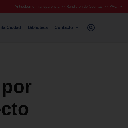
Antisoborno
Transparencia
Rendición de Cuentas
PAC
nta Ciudad
Biblioteca
Contacto
 por
ecto