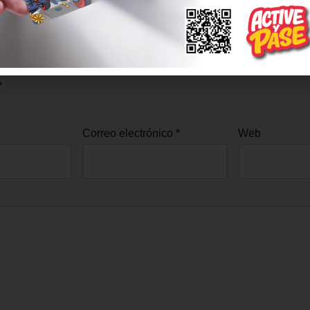
spuesta
 correo electrónico no será publicada.
Los campos obligatorios
*
Correo electrónico
*
Web