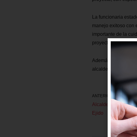
La funcionaria estado
manejo exitoso con e
importante de la cui
proyecto de constru
Además de realizar e
alcalde Rodas por el
ANTERIOR
Alcalde Rodas entre
Ejido