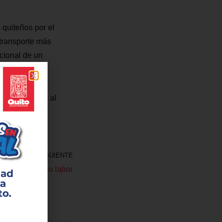
s quiteños por el
 transporte más
cional de un
itó en privado al
SIGUIENTE
a» concluye su labor