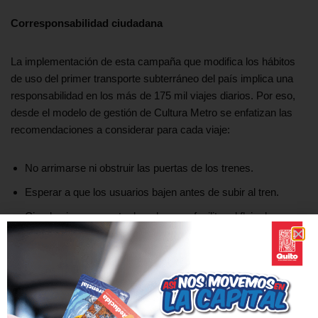
Corresponsabilidad ciudadana
La implementación de esta campaña que modifica los hábitos
de uso del primer transporte subterráneo del país implica una
responsabilidad en los más de 175 mil viajes diarios. Por eso,
desde el modelo de gestión de Cultura Metro se enfatizan las
recomendaciones a considerar para cada viaje:
No arrimarse ni obstruir las puertas de los trenes.
Esperar a que los usuarios bajen antes de subir al tren.
Circula siempre por tu derecha para facilitar el flujo de
personas al ingresar al tren y movilizarte por las estaciones.
Sanciones
Según el Reglamento del Usuario del Metro de Quito, arrimarse