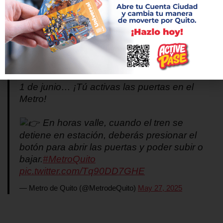
a las puertas es una infracción leve, con sanción del 25 % de un
salario básico unificado y, por otro lado, obstaculizar o forzar el
cierre de puertas conlleva una sanción correspondiente a un
salario básico.
#ElMetroDeQuitoRenace
|
Desde el
1 de junio… ¡Tú activas las puertas en el
Metro!
En horas valle, cuando el tren se
detiene en estación, deberás presionar el
botón para abrir las puertas y poder subir o
bajar.
#MetroQuito
pic.twitter.com/Tq90DD7GHE
— Metro de Quito (@MetrodeQuito)
May 27, 2025