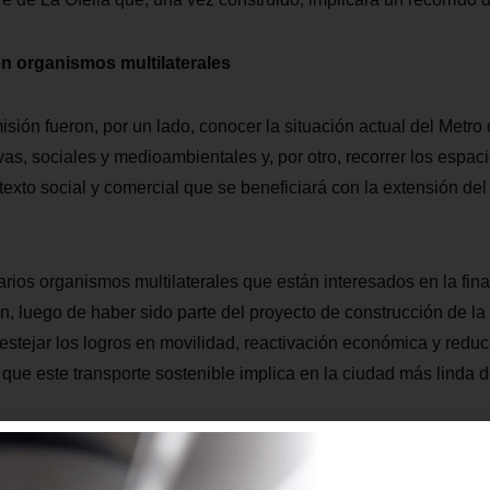
 organismos multilaterales
isión fueron, por un lado, conocer la situación actual del Metro
vas, sociales y medioambientales y, por otro, recorrer los espac
texto social y comercial que se beneficiará con la extensión de
rios organismos multilaterales que están interesados en la fina
n, luego de haber sido parte del proyecto de construcción de la
festejar los logros en movilidad, reactivación económica y redu
 que este transporte sostenible implica en la ciudad más linda 
 Metro de Quito ha realizado acercamientos con otros organismo
al, el Banco Interamericano de Desarrollo y el Banco Europeo 