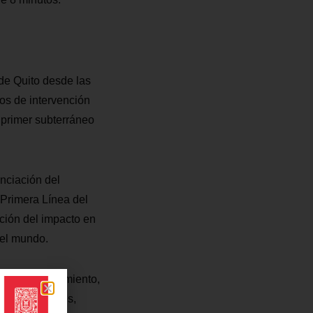
 de Quito desde las
ios de intervención
l primer subterráneo
nciación del
 Primera Línea del
cción del impacto en
del mundo.
s de financiamiento,
de Inversiones,