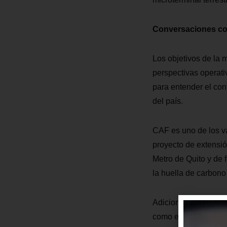
Conversaciones con
Los objetivos de la m
perspectivas operati
para entender el con
del país.
CAF es uno de los va
proyecto de extensió
Metro de Quito y de 
la huella de carbono
Adicional al CAF, el
como el Banco Mundi