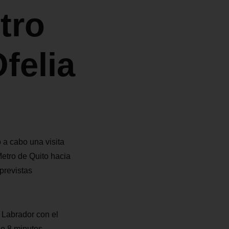
tro
felia
 a cabo una visita
Metro de Quito hacia
previstas
 Labrador con el
de 8 minutos.