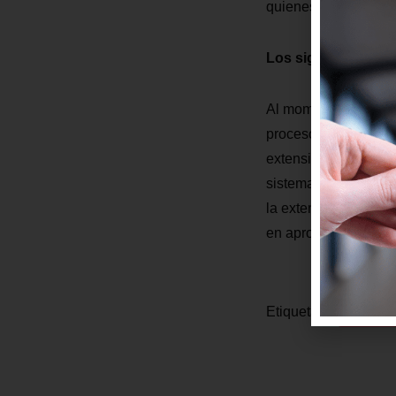
quienes mantienen el
Los siguientes pas
Al momento, el Metro 
proceso de contratac
extensión hacia La O
sistema actual. Con 
la extensión y poder
en aproximadamente 
Etiquetas:
EXTENSI