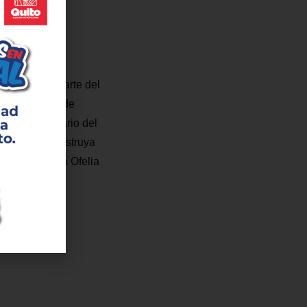
ofertas como parte del
ro estaciones de
iento ferroviario del
mpresa que construya
umbe hasta La Ofelia