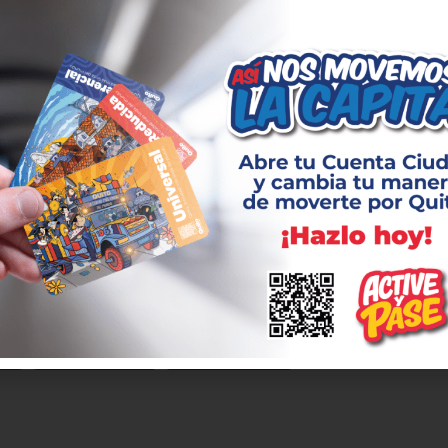
 interés en ser parte de este nuevo gran hito para Quito.
os para el Metro de Quito
de Quito realizó la apertura de sobres y la calificación de las 
ión de una consultoría para los estudios definitivos de las cuat
felia, propuestas de prolongación hacia Calderón y el fortalecim
los planos definitivos se procederá a la contratación de una e
 contar ya con una línea continua que una la ciudad desde Quit
42 minutos, movilizando a más y más quiteños.
ÓN
METRO DE QUITO
MULTILATERALES