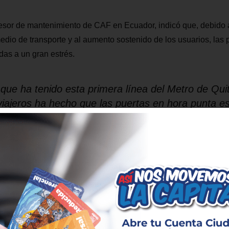
esor de mantenimiento de CAF en Ecuador, indicó que, debido 
edio de transporte y al aumento sostenido de los usuarios, las 
as a un gran estrés.
 que ha tenido esta primera línea del Metro de Quit
ajeros ha hecho que las puertas en hora punta e
 CAF se encarga de tener, al día, el mantenimiento
ía Mora.
ramillo, director del proyecto Metro de Quito de CAF, en Ecuador
a alta demanda del servicio y que ellas fueron las que provoca
 los usuarios a no arrimarse, ni forzar las puertas. Añadió que, 