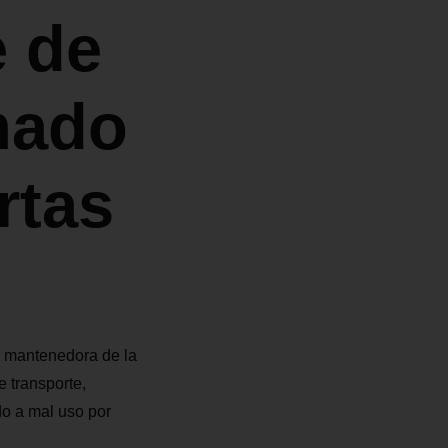
e de
mado
rtas
y mantenedora de la
e transporte,
do a mal uso por