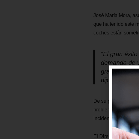
José María Mora, as
que ha tenido este m
coches están sometid
“El gran éxito
demanda de vi
gran presión.
dijo José Mar
De su parte, Luis Ja
problema obedece a l
incidencias.
El Director exhortó a