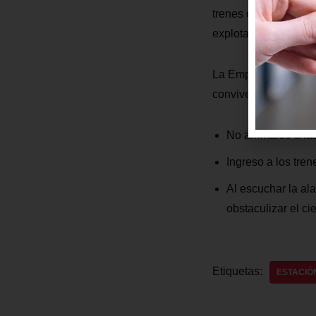
trenes estén llenos,
explotaciones ferrov
La Empresa Pública 
convivencia positiva
No arrimarse a las
Ingreso a los tren
Al escuchar la ala
obstaculizar el cie
Etiquetas:
ESTACIÓ