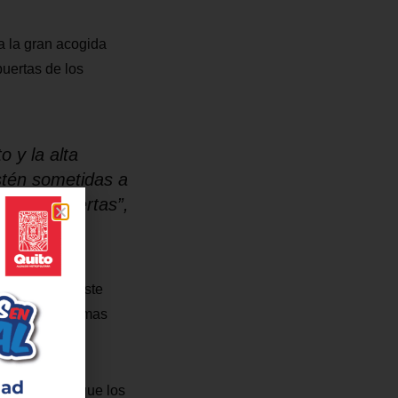
a la gran acogida
puertas de los
o y la alta
stén sometidas a
 de las puertas”,
, indicó que este
ron estas últimas
en el caso de que los