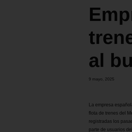
Empr
tren
al b
9 mayo, 2025
La empresa española,
flota de trenes del M
registradas los pasa
parte de usuarios de