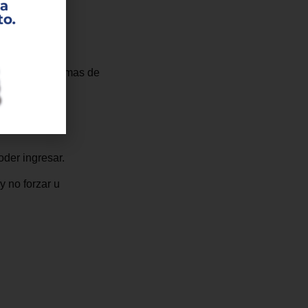
n todas las
umplir las normas de
oder ingresar.
y no forzar u