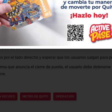
 esperar al próximo. Ratificaron que este es un problema usual e
iarias del mundo.
Metropolitana Meto de Quito (EPMMQ) invita a los usuarios a c
 dentro del Metro de Quito:
 puertas del tren.
es por el lado derecho y esperar que los usuarios salgan para p
rma que anuncia el cierre de puerta, el usuario debe detenerse 
rre.
N RECREO
METRO DE QUITO
OPERACIÓN