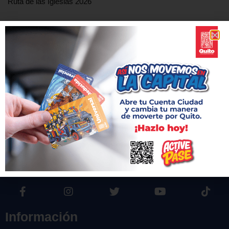
Ruta de las Iglesias 2026
Portada
»
Checkout
Checkout
[woocommerce_checkout]
Información