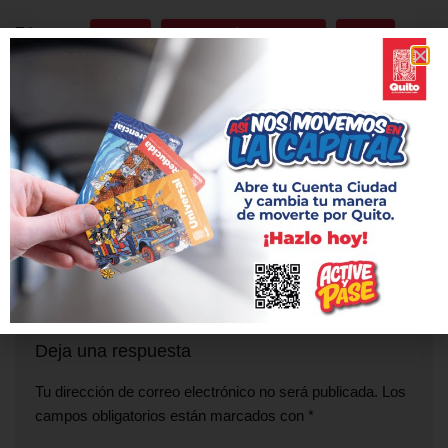
Etiquetas:
CIERRE
CIRCULACIÓN VEHICULAR
NORTE
SALIDA DE EMERGENCIA
ANTERIOR
SIGUIENTE
Inician trabajos en Plaza del
No se paralizará la
Teatro
construcción del Metro de
Quito
Deja una respuesta
Tu dirección de correo electrónico no será publicada.
Los
campos obligatorios están marcados con
*