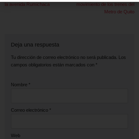
la avenida Rumichaca
movimiento de los trenes del
Metro de Quito
Deja una respuesta
Tu dirección de correo electrónico no será publicada.
Los
campos obligatorios están marcados con
*
Nombre
*
Correo electrónico
*
Web