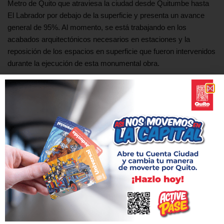
Metro de Quito que atraviesa la ciudad desde Quitumbe hasta
El Labrador por debajo de la superficie y presenta un avance
general de 95%. Al momento, se está trabajando en los
acabados arquitectónicos necesarios en estaciones y la
reposición de los espacios en superficie que fueron intervenidos
durante la ejecución de esta monumental obra.
La Empresa Pública Metropolitana Metro de Quito reafirma su
compromiso de construir la obra de movilidad y transporte más
importante de la historia moderna de la ciudad.
Etiquetas:
CIERRE
CONSTRUCCIÓN
METRO
ANTERIOR
SIGUIENTE
Cierre temporal de un carril en
Reinician las pruebas de