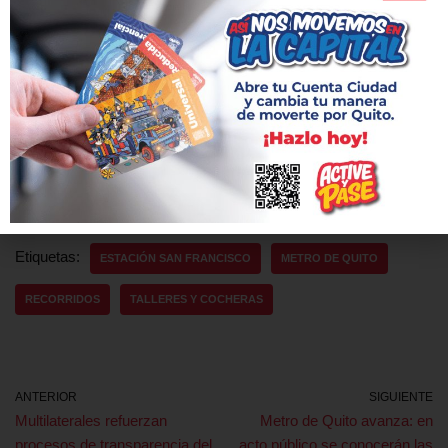
conocer este gran proyecto para la ciudad y van a transmitir
sus experiencias a sus familias y conocidos
“Mucha emoción, es un sueño que se está haciendo realidad
para la ciudad, pronto transportará a los ciudadanos que al
levantarse cada día para ganarse el pan y sustento viajen en el
metro y faciliten el desarrollo de la urbe”, añadió.
Etiquetas:
ESTACIÓN SAN FRANCISCO
METRO DE QUITO
RECORRIDOS
TALLERES Y COCHERAS
ANTERIOR
SIGUIENTE
Multilaterales refuerzan
Metro de Quito avanza: en
procesos de transparencia del
acto público se conocerán las