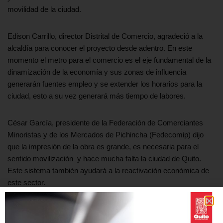
movilidad de la ciudad.
Edison Carrillo, director Distrital de Comercio, agradeció a la
alcaldía para conocer el proyecto desde adentro. En este
momento el metro para el comercio es el eje fundamental de la
dinamización de la economía y sus zonas de influencia
generarán fuentes empleo y se extender los horarios para la
ciudad, esto a su vez generará más tiempo de labores.
César García, presidente de la Federación de Comerciantes
Minoristas y de los Mercados de Pichincha (Fedecomip) dijo
que la impresión de la obra es grande, es necesaria para el
sentido movilización y hace mucha falta la ciudad de Quito.
Este sistema también ayudará a la reactivación económica de
este sector.
Diana Burbano, directora de los Centros Comerciante
Populares, manifestó los comerciantes son privilegiados al