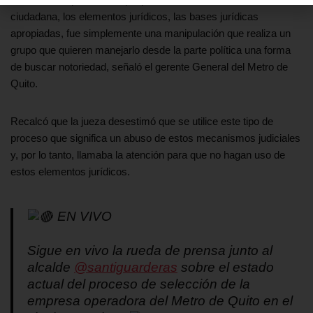
ciudadana, los elementos jurídicos, las bases jurídicas
apropiadas, fue simplemente una manipulación que realiza un
grupo que quieren manejarlo desde la parte política una forma
de buscar notoriedad, señaló el gerente General del Metro de
Quito.
Recalcó que la jueza desestimó que se utilice este tipo de
proceso que significa un abuso de estos mecanismos judiciales
y, por lo tanto, llamaba la atención para que no hagan uso de
estos elementos jurídicos.
EN VIVO
Sigue en vivo la rueda de prensa junto al
alcalde
@santiguarderas
sobre el estado
actual del proceso de selección de la
empresa operadora del Metro de Quito en el