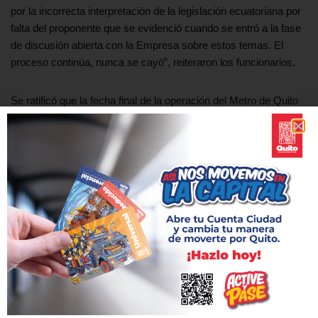
por la incorrecta interpretación de la legislación ecuatoriana por
falta del proponente que se evidenció cuando se entró a la fase
de discusión abierta con la Empresa sobre estos temas. El
proceso continúa, nunca se cayó”, reiteraron los funcionarios.
Se ratificó que la fecha final de la operación del Metro de Quito
no se verá afectada.
Manuel González gerente para América Latina de Iniciativa de
Transparencia Cost afirmó que “como observadores
internacionales hemos acompañado en cada etapa de este
proceso y seguiremos trabajando de la mano con la empresa
metropolitana de Metro de Quito hasta que entre en
operaciones”
Sobre acción de protección
La acción de protección que puso la finalizada veeduría