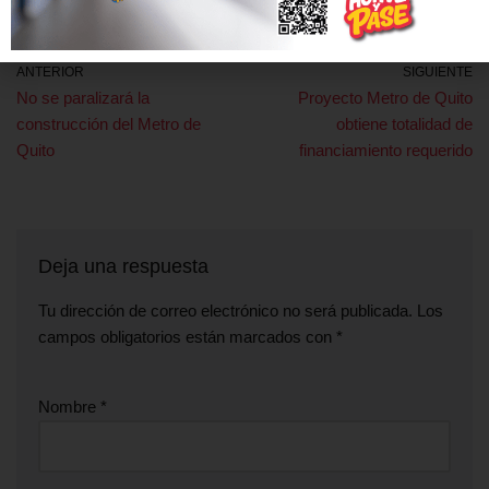
ANTERIOR
SIGUIENTE
No se paralizará la
Proyecto Metro de Quito
construcción del Metro de
obtiene totalidad de
Quito
financiamiento requerido
Deja una respuesta
Tu dirección de correo electrónico no será publicada.
Los
campos obligatorios están marcados con
*
Nombre
*