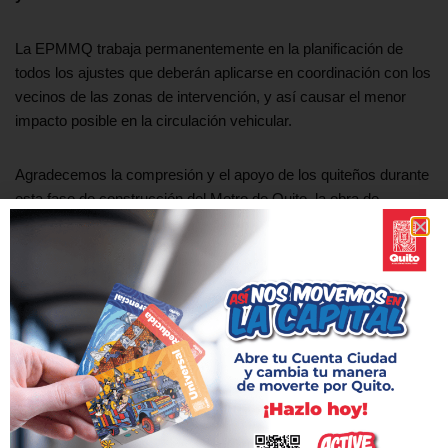
La EPMMQ trabaja permanentemente en la planificación de
todos los ajustes que deberán aplicarse en coordinación con los
vecinos de las zonas de intervención, y así causar el menor
impacto posible en la circulación vehicular.
Agradecemos la compresión y el apoyo de los quiteños durante
esta fase de construcción del Metro de Quito, la obra de
infraestructura de transporte más importante en la historia de la
ciudad.
Etiquetas:
AV AMAZONAS
CALLE TOMÁS DE BERLANGA
CIERRE
CIRCULACIÓN VEHICULAR
ESTACIÓN JIPIJAPA
NORTE