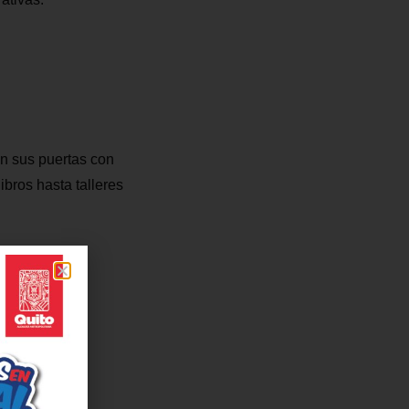
en sus puertas con
bros hasta talleres