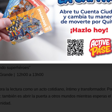
g | 15h00 a 16h00
infantil y juvenil
 Grande | 12h00 a 13h00
a para enamorarse de los libros
 González Suárez (Centro Cultural Metropolitano) | 15h00 a 16
bril:
ando superhéroes”
 Grande | 12h00 a 13h00
ra la lectura como un acto cotidiano, íntimo y transformador. Po
o: también es abrir la puerta a otros mundos mientras esperas el
unidad.