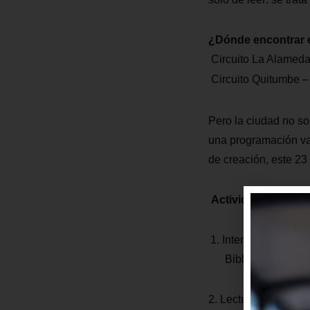
¿Dónde encontrar e
Circuito La Alameda
Circuito Quitumbe –
Pero la ciudad no so
una programación var
de creación, este 23 d
Actividades en las 
Intercambio de li
Biblioteca El Eji
2. Lectura colectiva p