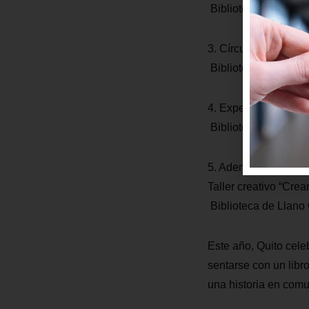
Biblioteca de Pinta
3. Círculo de lectura 
Biblioteca de Llano
4. Experiencia lúdic
Biblioteca Federico
5. Además, el 30 de a
Taller creativo “Cre
Biblioteca de Llano
Este año, Quito celeb
sentarse con un libr
una historia en com