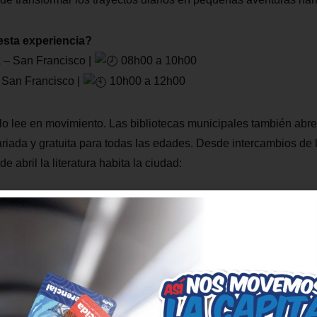
sta experiencia?
 – San Francisco |
08h00 a 10h00
 San Francisco |
10h00 a 12h00
lo lee en movimiento. Las bibliotecas municipales también abr
iada y gratuita para todas las edades. Desde intercambios de li
e abril la literatura habita la ciudad:
bibliotecas de la
Secretaría de Cultura
:
bros y creación de separadores
do | 10h00 a 16h00
ara inspirar a escribir