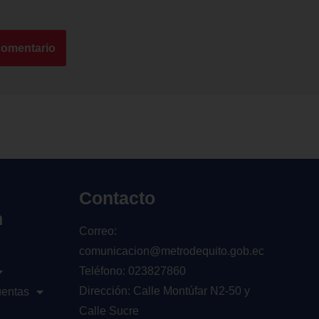
Contacto
n
Correo:
comunicacion@metrodequito.gob.ec
Teléfono: 023827860
Dirección: Calle Montúfar N2-50 y
uentas
Calle Sucre