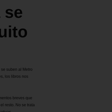
a se
uito
n se suben al Metro
s, los libros nos
gmentos breves que
l resto. No se trata
ativas.