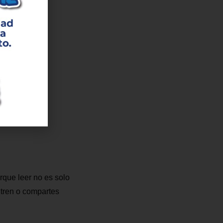
h00
rque leer no es solo
 tren o compartes