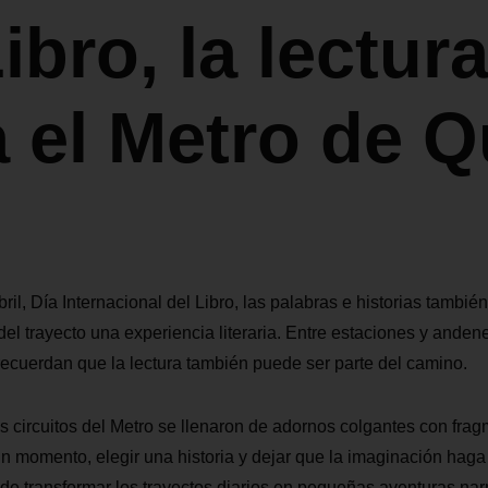
ibro, la lectur
 el Metro de Q
ril, Día Internacional del Libro, las palabras e historias tambié
el trayecto una experiencia literaria. Entre estaciones y andene
 recuerdan que la lectura también puede ser parte del camino.
 circuitos del Metro se llenaron de adornos colgantes con fra
n momento, elegir una historia y dejar que la imaginación haga e
a de transformar los trayectos diarios en pequeñas aventuras narr