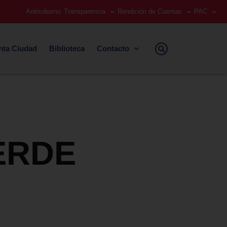
Antisoborno
Transparencia
Rendición de Cuentas
PAC
nta Ciudad
Biblioteca
Contacto
ERDE