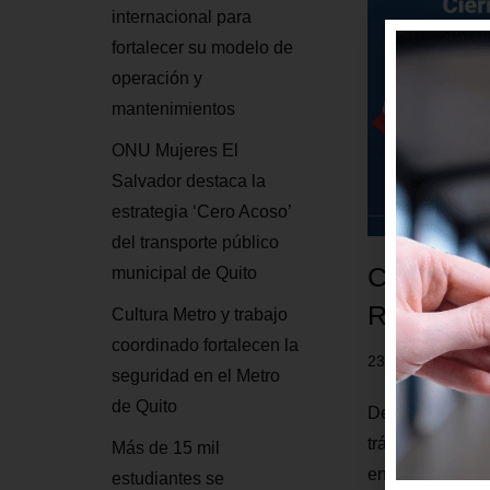
internacional para
fortalecer su modelo de
operación y
mantenimientos
ONU Mujeres El
Salvador destaca la
estrategia ‘Cero Acoso’
del transporte público
Cierre de
municipal de Quito
Rumichac
Cultura Metro y trabajo
coordinado fortalecen la
23 noviembre, 2
seguridad en el Metro
de Quito
Desde el 23 de
tránsito vehicu
Más de 15 mil
entre la avenid
estudiantes se