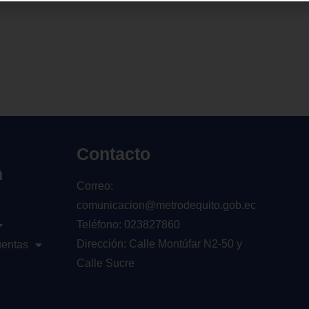
Contacto
n
Correo:
comunicacion@metrodequito.gob.ec
Teléfono: 023827860
Dirección: Calle Montúfar N2-50 y
uentas
Calle Sucre