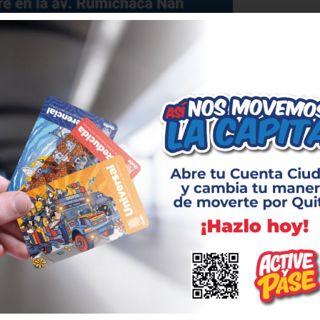
 circulación entre avenidas
a Ñan y Morán Valverde
020
 noviembre se cerrará temporalmente el
lar en la avenida Rumichaca Ñan, en el tramo
a Morán Valverde y calle Borbón.