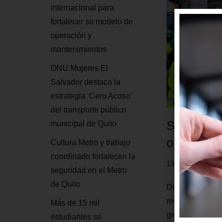
internacional para
fortalecer su modelo de
operación y
mantenimientos
ONU Mujeres El
Salvador destaca la
estrategia ‘Cero Acoso’
del transporte público
Sector tra
municipal de Quito
operación
Cultura Metro y trabajo
coordinado fortalecen la
13 mayo, 2022
seguridad en el Metro
de Quito
Directivos del t
recorrieron inst
Más de 15 mil
gerente general
estudiantes se