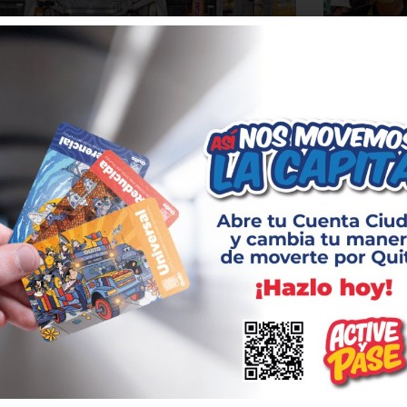
nsportista observó la
Metro d
 del Metro de Quito
integrac
municip
31 agosto, 20
ransporte pesado, público, escolar y taxistas
alaciones del Metro de Quito junto a Alcalde y
Representant
.
peatones rec