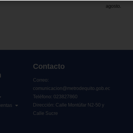
agosto.
Contacto
n
Correo:
comunicacion@metrodequito.gob.ec
Teléfono: 023827860
Dirección: Calle Montúfar N2-50 y
uentas
Calle Sucre