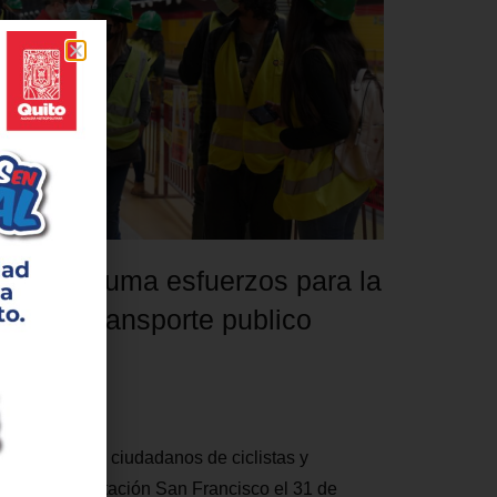
e Quito suma esfuerzos para la
ión del transporte publico
al
21
es de grupos ciudadanos de ciclistas y
orrieron la estación San Francisco el 31 de