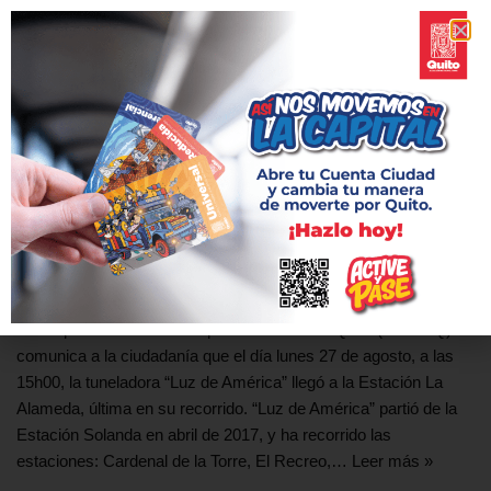
“Luz de América” llega a la Estación La
Alameda
28 agosto, 2018
La Empresa Pública Metropolitana Metro de Quito (EPMMQ)
comunica a la ciudadanía que el día lunes 27 de agosto, a las
15h00, la tuneladora “Luz de América” llegó a la Estación La
Alameda, última en su recorrido. “Luz de América” partió de la
Estación Solanda en abril de 2017, y ha recorrido las
estaciones: Cardenal de la Torre, El Recreo,…
Leer más »