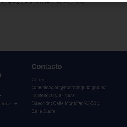
 la ciudad, sino también la estación…
Leer
Contacto
n
Correo:
comunicacion@metrodequito.gob.ec
Teléfono: 023827860
Dirección: Calle Montúfar N2-50 y
uentas
Calle Sucre