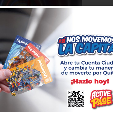
odrán visitar la estación
cisco
ica Metropolitana Metro de Quito informa
 enero de 2019, la estación San Francisco se
ograma de visitas guiadas para la ciudadanía,
o Metro de Quito. De este modo los quiteños
no solamente la estación La Alameda en el