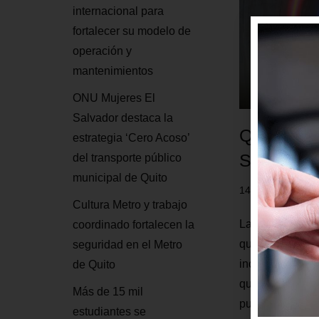
internacional para
fortalecer su modelo de
operación y
mantenimientos
ONU Mujeres El
Salvador destaca la
Quiteños p
estrategia ‘Cero Acoso’
San Fran
del transporte público
municipal de Quito
14 enero, 2019
Cultura Metro y trabajo
La Empresa Públ
coordinado fortalecen la
que a partir de
seguridad en el Metro
incorpora al pr
de Quito
que lleva a cab
Más de 15 mil
pueden visitar 
estudiantes se