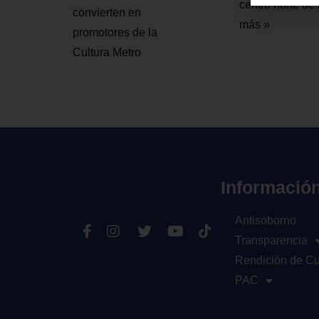
centro norte de
convierten en
más »
promotores de la
Cultura Metro
Informació
Antisoborno
Transparencia
Rendición de C
PAC