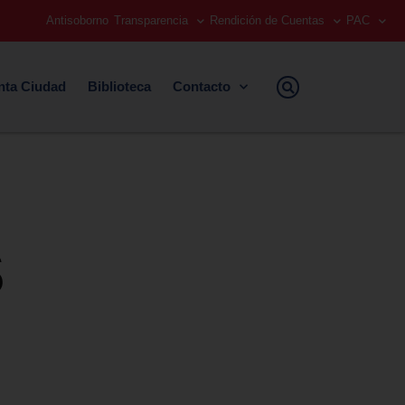
Antisoborno
Transparencia
Rendición de Cuentas
PAC
nta Ciudad
Biblioteca
Contacto
S