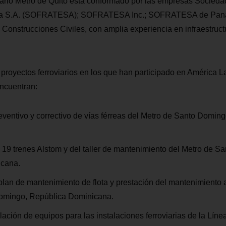
iario Metro de Quito está conformado por las empresas Socied
da S.A. (SOFRATESA); SOFRATESA Inc.; SOFRATESA de Panam
Construcciones Civiles, con amplia experiencia en infraestruct
s proyectos ferroviarios en los que han participado en América L
encuentran:
ventivo y correctivo de vías férreas del Metro de Santo Domin
19 trenes Alstom y del taller de mantenimiento del Metro de S
icana.
plan de mantenimiento de flota y prestación del mantenimiento 
omingo, República Dominicana.
lación de equipos para las instalaciones ferroviarias de la Líne