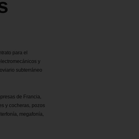
s
trato para el
 electromecánicos y
oviario subterráneo
mpresas de Francia,
res y cocheras, pozos
nterfonía, megafonía,