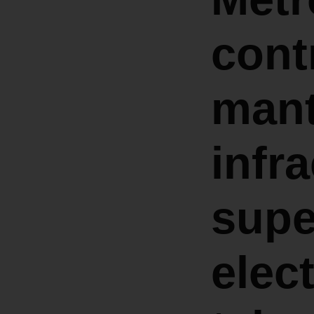
cont
mant
infr
supe
elec