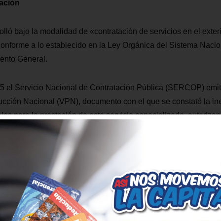
ación
olló bajo la modalidad de «contratación de servicios en el exter
, conforme a lo establecido en la Ley Orgánica del Sistema Naci
ento General.
 el Servicio Nacional de Contratación Pública (SERCOP) emitió
ucción Nacional (VPN), documento con el que se constató la in
es para la prestación de este servicio especializado, autorizan
imiento se realizó la invitación abierta e internacional, a trav
Metros y Subterráneos (ALAMYS) y BNaméricas, para que tod
requisitos y experiencia técnica participen en el proceso.
icó un ahorro aproximado de USD 12 millones respecto al presu