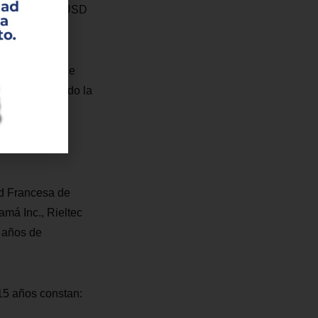
o estimado de USD
miento ISET fue
do, garantizando la
ad Francesa de
á Inc., Rieltec
 años de
 15 años constan: