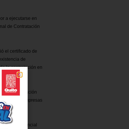
ior a ejecutarse en
onal de Contratación
 el certificado de
existencia de
do la contratación en
és de la Asociación
as aquellas empresas
puesto referencial