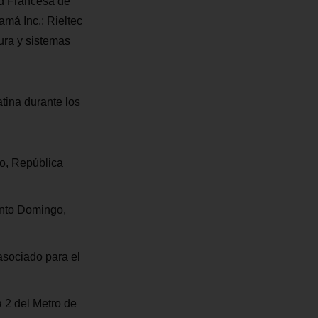
ad Francesa de
á Inc.; Rieltec
ura y sistemas
atina durante los
go, República
anto Domingo,
asociado para el
a 2 del Metro de