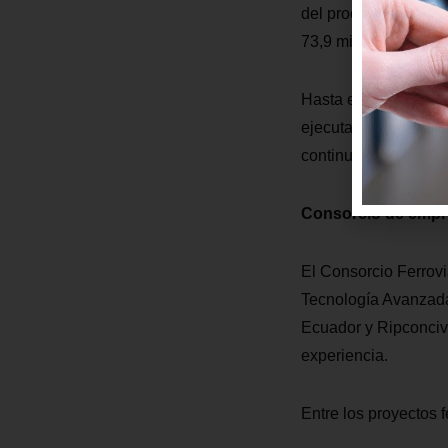
del proceso. El cont
73,9 millones y tend
Hasta el inicio de l
ejecutado directamen
continuidad operativ
Consorcio de empre
El Consorcio Ferrov
Tecnología Avanza
Ecuador y Ripconciv
experiencia.
Entre los proyectos 