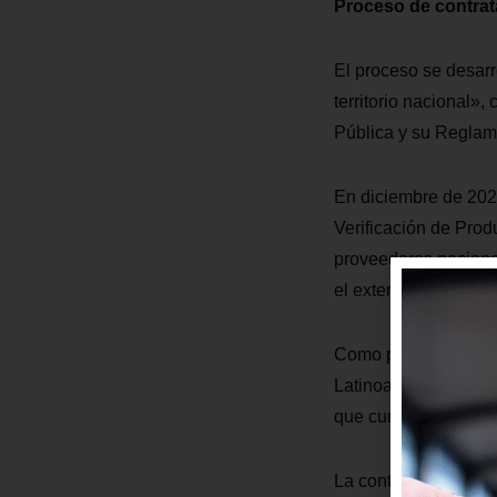
Proceso de contrat
El proceso se desarr
territorio nacional»
Pública y su Reglam
En diciembre de 2025
Verificación de Prod
proveedores nacional
el exterior.
Como parte del proced
Latinoamericana de 
que cumplan con los 
La contratación impl