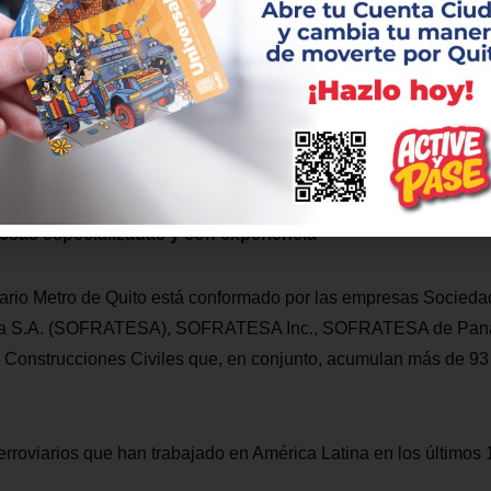
rato fue suscrito por USD 62,1 millones frente a un presupuest
rá una vigencia de cinco años, hasta 2031.
as actividades del consorcio contratado, el programa de manteni
te por Metro de Quito a través de personal técnico especializa
a y los estándares de seguridad del sistema.
sas especializadas y con experiencia
iario Metro de Quito está conformado por las empresas Socied
da S.A. (SOFRATESA), SOFRATESA Inc., SOFRATESA de Panam
 Construcciones Civiles que, en conjunto, acumulan más de 93
ferroviarios que han trabajado en América Latina en los últimos