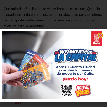
Con más de 45 millones de viajes hasta el momento, Quito, la
ciudad más linda del mundo, sigue fortaleciendo su subsistema
de transporte subterráneo como el más seguro, cómodo y
eficiente para la movilidad.
Etiquetas:
ESTACIÓN IÑAQUITO
HORARIO EXTENDIDO
METRO DE QUITO
OPERACIÓN
ANTERIOR
SIGUIENTE
Metro de Quito y Metro de
Así funcionará el Metro de
Bogotá compartieron
Quito durante el próximo
experiencias y lecciones
feriado
aprendidas