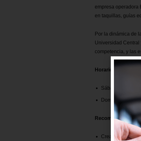
empresa operadora E
en taquillas, guías 
Por la dinámica de l
Universidad Central y
competencia, y las e
Horario:
Sábado 6 de juli
Domingo 7 de jul
Recomendaciones
Crear con anticipa