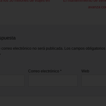
a los 30 millones de viajes en
El mantenimiento de tren
avanza con
spuesta
 correo electrónico no será publicada.
Los campos obligatorios
*
Correo electrónico
*
Web