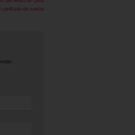
es del Metro de Quito
 perfilado de ruedas
 están