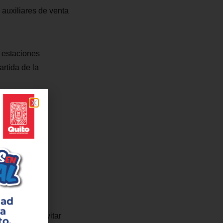
auxiliares de venta
s estaciones
artida de la
cédula para evitar