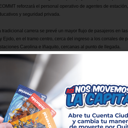
OMMT reforzará el personal operativo de agentes de estación, 
educativos y seguridad privada.
a tradicional carrera se prevé un mayor flujo de pasajeros en la
 Ejido, en el tramo centro, cerca del ingreso a los corrales de p
staciones Carolina e Iñaquito, cercanas al punto de llegada.
o: 07h00 – 24h00
io: 07h00 – 22h00
:
ción la Cuenta Ciudad, solicitar la Tarjeta Ciudad o vincular la 