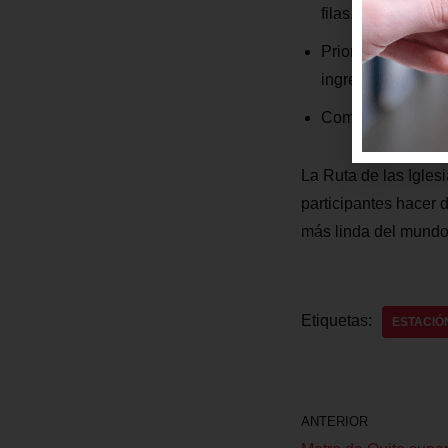
filas.
Prioriza el pago 
ingreso.
Compra tu ticket 
La Ruta de las Iglesi
participantes hacer 
más linda del mundo
Etiquetas:
ESTACIÓ
ANTERIOR