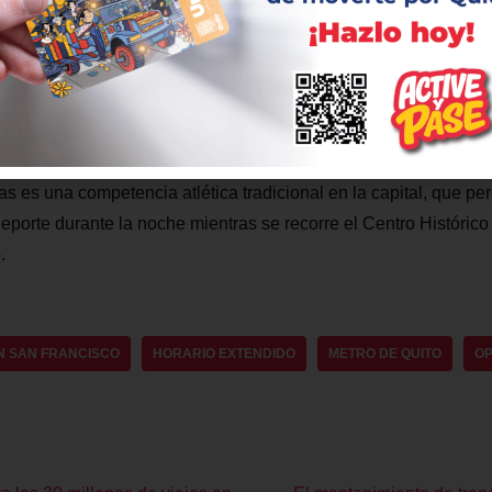
con medios digitales como las aplicaciones Metro de Quito o DeU
en las máquinas ATM con $ 0,45 exactos.
as es una competencia atlética tradicional en la capital, que pe
deporte durante la noche mientras se recorre el Centro Histórico
.
N SAN FRANCISCO
HORARIO EXTENDIDO
METRO DE QUITO
O