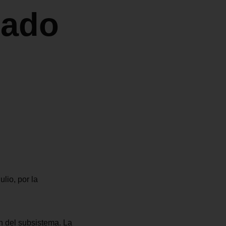
bado
lio, por la
n del subsistema. La