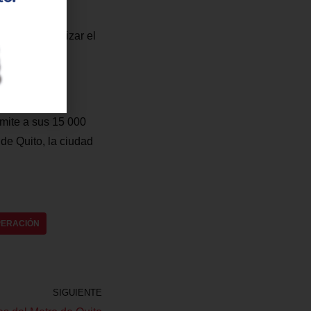
na, para agilizar el
rmite a sus 15 000
 de Quito, la ciudad
PERACIÓN
SIGUIENTE