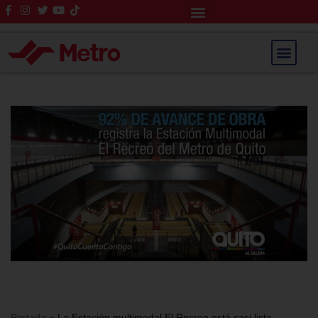
Rendición de Cuentas
Saltar
al
contenido
Portada
»
La Estación multimodal El Recreo está casi lista