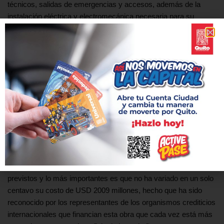
técnicos, salidas de emergencias y accesos, además de la
instalación eléctrica y electromecánica necesaria para su
entrega a la ciudadanía. El Alcalde dijo que en los próximos días
se iniciarán las visitas guiadas a esta estación para que todos
los vecinos del sur conozcan la magnificencia de esta obra.
Otras de las buenas noticias es que están en Quito seis trenes
que son sometidos a diferentes pruebas de movilidad sobre
rieles con y sin pasajeros y, paulatinamente, seguirán llegando
los 12 trenes restantes.
La obra del Metro de Quito presenta un avance del 82%, las 15
estaciones han concluido la construcción física y se encuentran
en proceso de acabados, la obra avanza bajo los cronogramas
previstos y lo más importantes es que no ha variado en un solo
centavo su costo de USD 2009 millones, hecho que ha sido
reconocido por los representantes de los organismos crediticios
internacionales que financian esta obra que cada vez está más