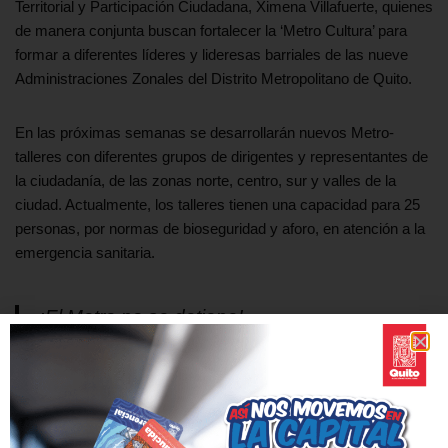
Territorial y Participación Ciudadana, Ximena Villafuerte, quienes
de manera conjunta buscan fortalecer la ‘Metro Cultura’ para
formar a diferentes líderes y lideresas barriales de las nueve
Administraciones Zonales del Distrito Metropolitano de Quito.
En las próximas semanas se desarrollarán nuevos Metro-
talleres con diferentes grupos de dirigentes y representantes de
la ciudadanía, de las zonas norte, centro, sur y valles de la
ciudad. Actualmente, los talleres tienen una capacidad para 25
personas, por normas de bioseguridad y aforo, en atención a la
emergencia sanitaria.
¡El Metro no se detiene!
El día de hoy nos visitaron lideresas barriales
y Administradoras Zonales, realizamos un
taller de
#MetroCultura
con recorrido por la
estación San Francisco para fomentar el
cuidado, inclusión social y equidad de género