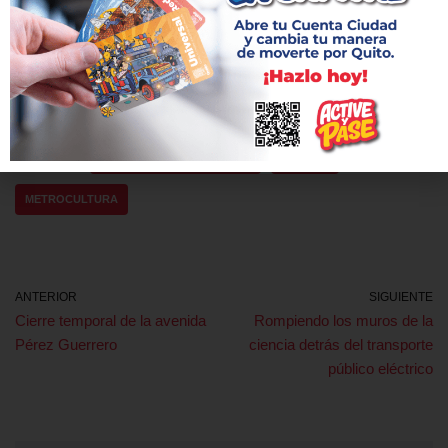
en nuestro Metro de Quito.
pic.twitter.com/uvD4lrNS1E
— MetrodeQuito (@MetrodeQuito)
March 31, 2021
Etiquetas:
ESTACIÓN SAN FRANCISCO
GÉNERO
METROCULTURA
ANTERIOR
SIGUIENTE
Cierre temporal de la avenida
Rompiendo los muros de la
Pérez Guerrero
ciencia detrás del transporte
público eléctrico