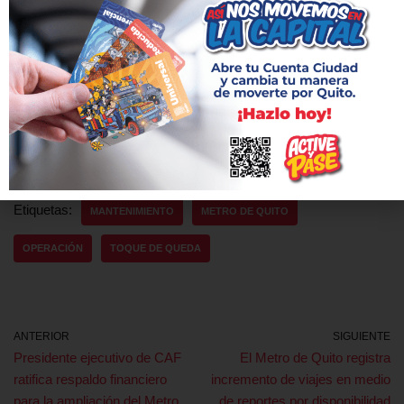
cambios permiten mantener el trabajo permanente en el metro.
El tiempo de traslado entre El Labrador y Quitumbe en el Metro
de Quito es de aproximadamente 34 minutos, en un sistema
que ya supera los 144,5 millones de viajes y avanza hacia su
extensión al norte de la ciudad.
Etiquetas:
MANTENIMIENTO
METRO DE QUITO
OPERACIÓN
TOQUE DE QUEDA
ANTERIOR
SIGUIENTE
Presidente ejecutivo de CAF
El Metro de Quito registra
ratifica respaldo financiero
incremento de viajes en medio
para la ampliación del Metro
de reportes por disponibilidad