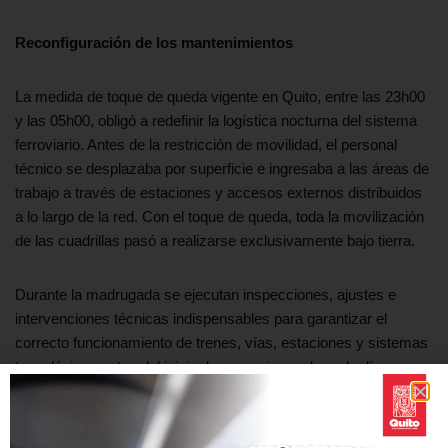
Reconfiguración de los mantenimientos
La medida de toque de queda vigente en Quito, entre las 23h00
y las 05h00, obligó a redefinir la logística nocturna del sistema
ferroviario. Antes de la restricción de movilidad, el personal
técnico se desplazaba por superficie e ingresaba a las áreas de
trabajo a través de estaciones y accesos externos distribuidos
a lo largo de la red. Con el toque de queda, toda la movilización
de las cuadrillas pasó a realizarse exclusivamente bajo tierra.
Durante la madrugada se ejecutan inspecciones, ajustes e
intervenciones técnicas indispensables para garantizar el
correcto funcionamiento de trenes, vías, estaciones y sistemas
tecnológicos antes del inicio de operaciones de cada día.
Este reajuste al proceso de mantenimiento se mantendrá hasta
el 18 de mayo, cuando finalice el toque de queda. Estos