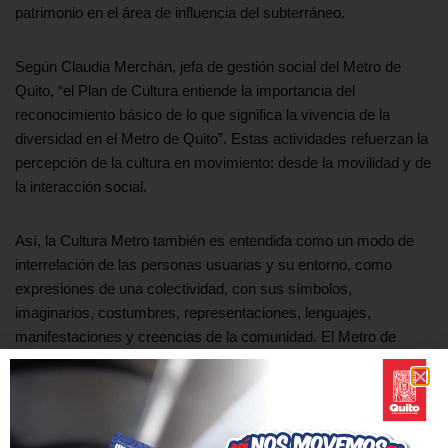
patrimonio en el área de influencia del subterráneo.
Según Claudia Merchán, jefa de gestión social del Metro de
Quito, “el Plan de Cultura entiende la importancia del
reconocimiento básico de lo que significa la vivencia de la
diversidad en el Metro de Quito”. Estas actividades refuerzan la
percepción de la cultura en movimiento: desde la movilidad y de
la interacción social.
Así, la Cultura Metro también es entendida como un modo de
interrelación de las personas usuarias y su entorno, como
expresiones de una colectividad, con sus símbolos,
imaginarios, costumbres, representaciones, lenguajes,
manifestaciones y creencias de la comunidad. El Metro de
Quito representa un espacio de encuentro de todas y todos, por
lo tanto, constituye un escenario cultural por
excelencia en la ciudad más linda del mundo.