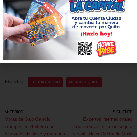
#ElMetroDeQuitoRenace
| La Cultura
Metro se vive en el barrio. Vecinos y vecinas
de San Blas y La Tola se reunieron para
revivir la memoria colectiva de sus barrios en
el Centro Cultural Plaza Belmonte.
pic.twitter.com/DvTAWhPqlJ
— Metro de Quito (@MetrodeQuito)
June 25, 2025
Etiquetas:
CULTURA METRO
METRO DE QUITO
ANTERIOR
SIGUIENTE
Obras de Galo Galecio
Expertos internacionales
irrumpen en el Metro con
fortalecen la operación segura
trazos de identidad y memoria
y confiable del Metro de Quito