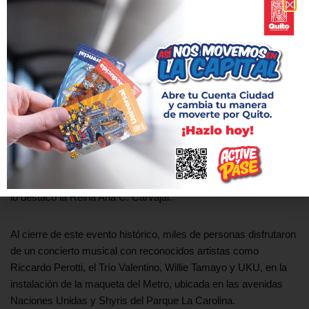
construido en la capital de la República, el Metro de Quito, cuyo
avance llega al 65%. Pronto, millones de personas podrán
beneficiarse de esta obra, y los afortunados inscritos en la
Metro 5K podrán contar la historia de cómo vivieron esta
experiencia dentro del túnel con amigos y familiares.
Con un aporte de $10,00 cada participante apadrinó esta causa
solidaria con la que miles de niños y niñas de todo el Distrito
Metropolitano de Quito podrán disfrutar de espacios de juego,
compartir su tiempo libre, sin importar cuáles son sus
capacidades y donde además aprendan a vivir en igualdad, así
lo destacó la Reina Ana C. Carvajal.
Al cierre de este evento histórico, miles de personas disfrutaron
de un concierto musical con reconocidos artistas como
Riccardo Perotti, el Trío Valentino, Willie Tamayo y UKU, en la
instalación de la maqueta del Metro, ubicada en las avenidas
Naciones Unidas y Shyris del Parque La Carolina.