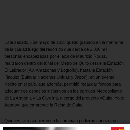
Este sábado 5 de mayo de 2018 quedó grabado en la memoria
de la ciudad luego del recorrido que cerca de 2.000 mil
personas encabezadas por el alcalde Mauricio Rodas,
realizaron dentro del túnel del Metro de Quito desde la Estación
El Labrador (Av. Amazonas y Logroño), hasta la Estación
Iñaquito (Bulevar Naciones Unidas y Japón), en un evento
inédito en el país, que además, permitió recaudar fondos para
adecuar dos espacios inclusivos en los parques Metropolitano
de La Armenia y La Carolina, a cargo del proyecto «Quito, Yo te
Aporto», que emprende la Reina de Quito.
Quienes se inscribieron en la caminata pudieron conocer de
cerca la obra más emblemática y monumental que se ha