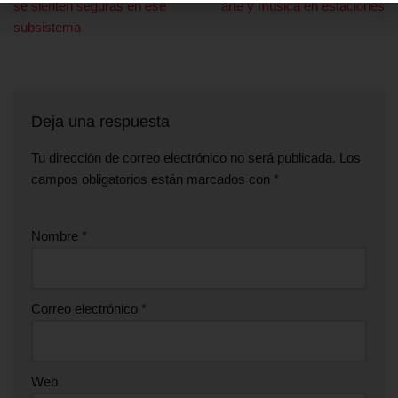
se sienten seguras en ese
arte y música en estaciones
subsistema
Deja una respuesta
Tu dirección de correo electrónico no será publicada.
Los
campos obligatorios están marcados con
*
Nombre
*
Correo electrónico
*
Web