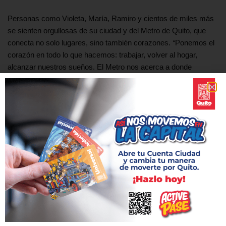
Personas como Violeta, María, Ramiro y cientos de miles más
se sienten orgullosas de su ciudad y del Metro de Quito, que
conecta no solo lugares, sino también corazones.
“
Ponemos el
corazón en todo lo que hacemos: trabajar, volver al hogar,
alcanzar nuestros sueños. El Metro nos acerca a donde
queremos llegar», dice María.
Etiquetas:
ANIVERSARIO
ESTACIÓN SAN FRANCISCO
METRO DE QUITO
ANTERIOR
SIGUIENTE
Más del 94 % de las mujeres
El Metro de Quito cumple un
usuarias del Metro de Quito
año y la capital celebra con