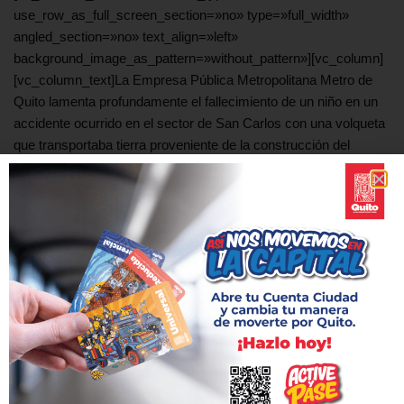
use_row_as_full_screen_section=»no» type=»full_width»
angled_section=»no» text_align=»left»
background_image_as_pattern=»without_pattern»][vc_column]
[vc_column_text]La Empresa Pública Metropolitana Metro de
Quito lamenta profundamente el fallecimiento de un niño en un
accidente ocurrido en el sector de San Carlos con una volqueta
que transportaba tierra proveniente de la construcción del
metro.
Metro de Quito ha exigido al Consorcio que tiene a su cargo la
construcción y las actividades de los subcontratistas que, a la
brevedad posible, presente un informe completo sobre las
circunstancias en las que ocurrió el penoso accidente, a fin de
establecer las responsabilidades correspondientes.
Metro de Quito en este doloroso momento se solidariza con la
familia del niño fallecido y se compromete a dar todo el apoyo
necesario y a colaborar con las investigaciones requeridas para