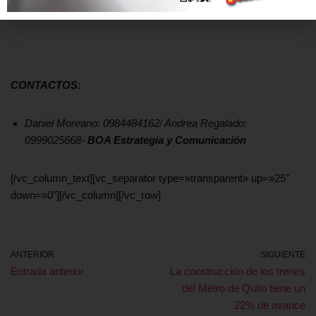
el caso.
CONTACTOS:
Daniel Moreano: 0984484162/ Andrea Regalado:
0999025668-
BOA Estrategia y Comunicación
[/vc_column_text][vc_separator type=»transparent» up=»25″
down=»0″][/vc_column][/vc_row]
ANTERIOR
SIGUIENTE
Entrada anterior
La construcción de los trenes
del Metro de Quito tiene un
22% de avance