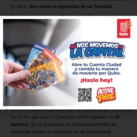
es decir
, diez veces la capacidad de un Trolebús
.
Cada tren dispondrá de 132 asientos, 22 por vagón.
El tiempo de vida útil de los trenes es de 35 años cada uno, o
4´500.000 km.
Están dotados de un
sistema de información al usuario
:
letreros electrónicos de información, avisos sonoros,
detección de incendios, etc.
Están diseñados para atender las necesidades de
pasajeros
con discapacidad
al contar con espacios específicos dentro
de los vagones para sillas de ruedas, asientos
preferenciales, avisos sonoros y rampas entre el andén y el
vagón.
Tendrán una velocidad promedio de
40 km/hora
y recorrerán
los 22 km que unen a Quitumbe con El Labrador en
34
minutos
. (En la actualidad, la velocidad promedio del
transporte público en superficie es de 18 km/hora).