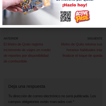
Etiquetas:
METRO DE QUITO
OPERACIÓN
USUARIOS
VIAJES
ANTERIOR
SIGUIENTE
El Metro de Quito registra
Metro de Quito retoma sus
incremento de viajes en medio
horarios habituales tras
de reportes por disponibilidad
finalizar el toque de queda
de combustible
Deja una respuesta
Tu dirección de correo electrónico no será publicada.
Los
campos obligatorios están marcados con
*