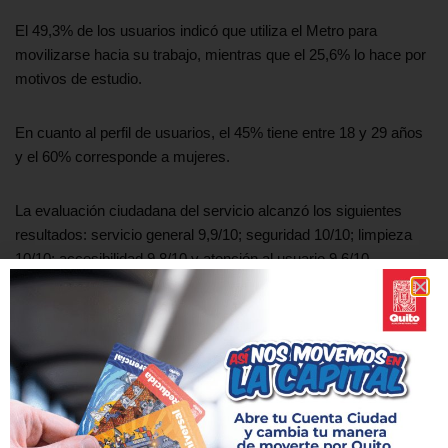
El 49,3% de los usuarios indicó que utiliza el Metro para
movilizarse hacia su trabajo, mientras que el 25,6% lo hace por
motivos de estudio.
En cuanto al perfil de usuarios, el 45% tiene entre 18 y 29 años
y el 60% corresponde a mujeres.
La evaluación ciudadana del servicio alcanzó los siguientes
resultados: servicio general 9,9/10; seguridad 10/10; limpieza
10/10; accesibilidad 9,8/10 y atención al usuario 9,6/10.
Con estas cifras, el Metro de Quito continúa consolidándose
como la columna vertebral de la movilidad sostenible de la
capital y uno de los proyectos de infraestructura pública más
importantes de América Latina.