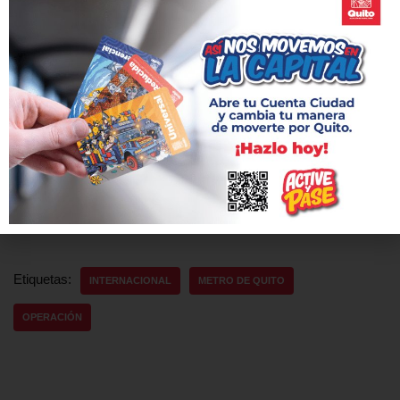
Metro de Quito es también parte de la Asociación
Latinoamericana de Metros y Subterráneos, Alamys, y fue sede
del trigésimo sexto congreso anual en 2024, ofreciendo la
oportunidad de intercambiar experiencias con otros sistemas
similares a nivel regional.
La Empresa Pública Metropolitana de Transporte de Pasajeros
también forma parte de la UITP, ayudando a posicionar a la
ciudad más linda del mundo como una metrópolis que prioriza la
movilidad sostenible.
Etiquetas:
INTERNACIONAL
METRO DE QUITO
OPERACIÓN