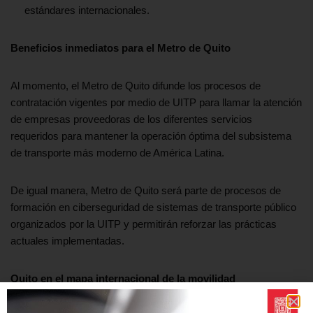
estándares internacionales.
Beneficios inmediatos para el Metro de Quito
Al momento, el Metro de Quito difunde los procesos de
contratación vigentes por medio de UITP para llamar la atención
de empresas proveedoras de los diferentes servicios
requeridos para mantener la operación óptima del subsistema
de transporte más moderno de América Latina.
De igual manera, Metro de Quito será parte de procesos de
formación en ciberseguridad de sistemas de transporte público
organizados por la UITP y permitirán reforzar las prácticas
actuales implementadas.
Quito en el mapa internacional de la movilidad