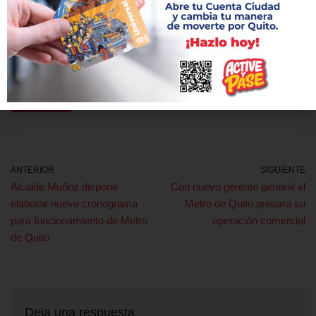
Copenhague (Dinamarca) o Santiago.
Etiquetas:
ALCALDE MUÑOZ
METRO DE QUITO
OPERACIÓN
ANTERIOR
SIGUIENTE
Alcalde Muñoz dispone
Con nuevo gerente general el
elaborar nuevo cronograma
Metro de Quito prepara su
para funcionamiento de Metro
operación comercial
de Quito
Deja una respuesta