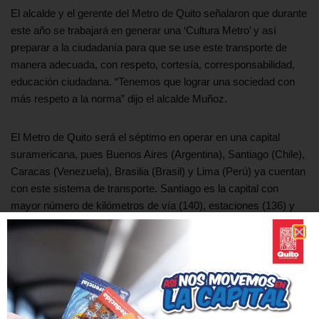
El alcalde y el gerente del Metro de Quito señalaron que durante
este año se trabajará en generar una ‘Cultura Metro’ y así
preparar a la ciudadanía para que se use este transporte de
manera adecuada, con respeto, cortesía, corresponsabilidad,
educación ciudadana. “Tenemos que lograr una sociedad con
más respeto a la norma” dijo el alcalde Muñoz.
El Metro de Quito será el séptimo en operar en una capital
suramericana, pues Buenos Aires (Argentina), Santiago (Chile),
Caracas (Venezuela), Brasilia (Brasil) y Lima (Perú) ya cuentan
con este sistema de transporte. Santiago es la capital con
mayor número de kilómetros de vía (140), estaciones (136) y
líneas de metro (7), mientras que el proyecto de Quito tendrá en
su primera línea 22,6 km de vía y 15 estaciones.
Además, será el más moderno de la región, al incorporar el
sistema automatizado de trenes (ATO) al igual que en ciudades
como Londres (Inglaterra), París (Francia), Barcelona (España)