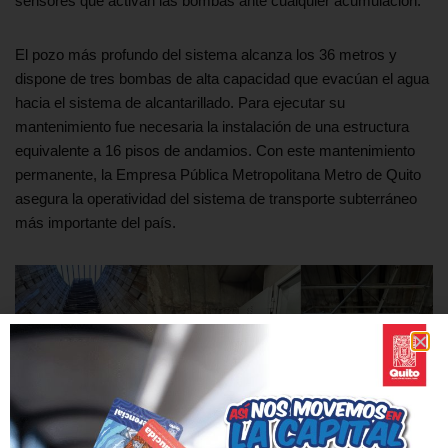
sensores que activan las bombas ante cualquier acumulación.
El pozo más profundo del sistema alcanza los 36 metros y
dispone de tres bombas de alta capacidad que evacúan el agua
hacia el sistema de alcantarillado. Para ejecutar su
mantenimiento fue necesaria la instalación de una estructura
equivalente a 16 pisos de andamios. Con este mantenimiento
permanente, la Empresa Pública Metropolitana Metro de Quito
asegura la operatividad del sistema de transporte subterráneo
más importante del país.