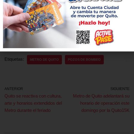
Cuatro veces al año se retiran más de 5 toneladas de sedimentos
y se realizan trabajos de revisión y calibración de todos los
equipos.
Etiquetas:
METRO DE QUITO
POZOS DE BOMBEO
ANTERIOR
SIGUIENTE
Quito se reactiva con cultura,
Metro de Quito adelantará su
arte y horarios extendidos del
horario de operación este
Metro durante el feriado
domingo por la Quito15K