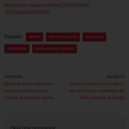
https://www.youtube.com/live/ZYER7KBKrfg?
si=UEshruIrdkbBrWOG
Etiquetas:
METRO
METRO DE QUITO
MOVILIDAD
OPERACIÓN
RENDICIÓN DE CUENTAS
ANTERIOR
SIGUIENTE
Metro de Quito retoma sus
Quito se reactiva con cultura,
horarios habituales tras
arte y horarios extendidos del
finalizar el toque de queda
Metro durante el feriado
Deja una respuesta