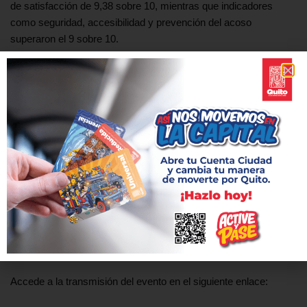
de satisfacción de 9,38 sobre 10, mientras que indicadores
como seguridad, accesibilidad y prevención del acoso
superaron el 9 sobre 10.
Otro de los temas presentados fue el avance del proyecto de
extensión hacia La Ofelia, que ya cuenta con estudios
definitivos adjudicados, licencia ambiental aprobada y el
respaldo financiero internacional de CAF – Banco de Desarrollo
de América Latina y el Caribe. Esta ampliación beneficiará a
aproximadamente 500 mil personas del norte de Quito.
Durante el evento también participaron usuarios del sistema,
quienes compartieron testimonios sobre el impacto del Metro en
su vida cotidiana y la transformación de la movilidad en la
ciudad.
Accede a la transmisión del evento en el siguiente enlace: