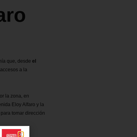
aro
nía que, desde
el
 accesos a la
or la zona, en
nida Eloy Alfaro y la
para tomar dirección