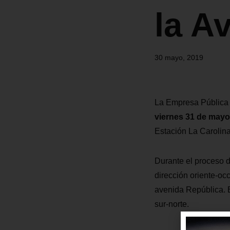
la A
30 mayo, 2019
La Empresa Pública 
viernes 31 de mayo,
Estación La Carolina
Durante el proceso d
dirección oriente-occ
avenida República. 
sur-norte.