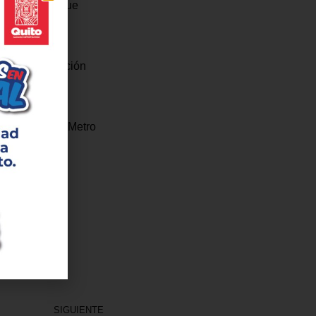
s y ciclistas que
s en coordinación
.
strucción del Metro
ra vez.
SIGUIENTE