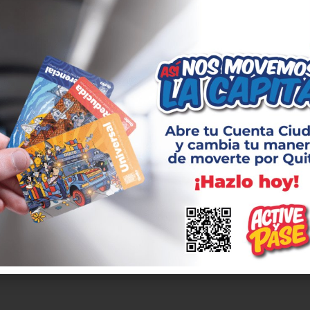
realiza con la intención de precautelar la integridad de peatone
del Parque La Carolina.
rmanentemente en la planificación de todas las intervencione
as zonas, y así causar el menor impacto posible a la ciudadanía
ensión y el apoyo de la ciudadanía en la etapa final de la con
 del Ecuador, que ya es una realidad para hacer Quito grande ot
 ALFARO
AV REPÚBLICA
CIERRE
CIRCULACIÓN VEHICULAR