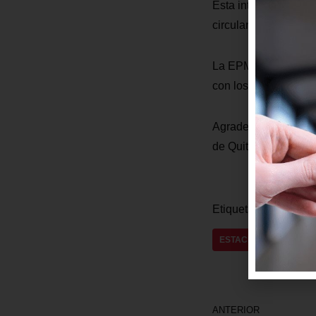
Esta intervención se 
circulan en la zona 
La EPMMQ trabaja pe
con los vecinos de l
Agradecemos la compr
de Quito, el primero
Etiquetas:
AV ELOY
ESTACIÓN CAROLINA
ANTERIOR