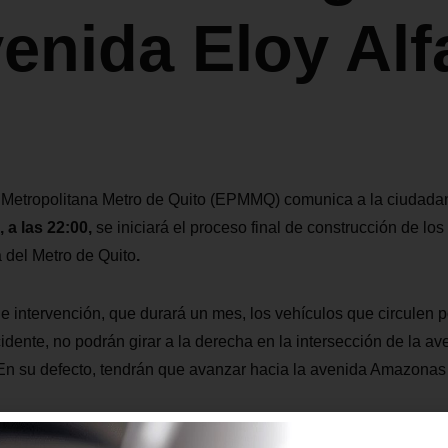
venida Eloy Alf
Metropolitana Metro de Quito (EPMMQ) comunica a la ciudada
 a las 22:00,
se iniciará el proceso final de construcción de los
 del Metro de Quito
.
e intervención, que durará un mes, los vehículos que circulen p
idente, no podrán girar a la derecha en la intersección de la ave
En su defecto, tendrán que avanzar hacia la avenida Amazonas 