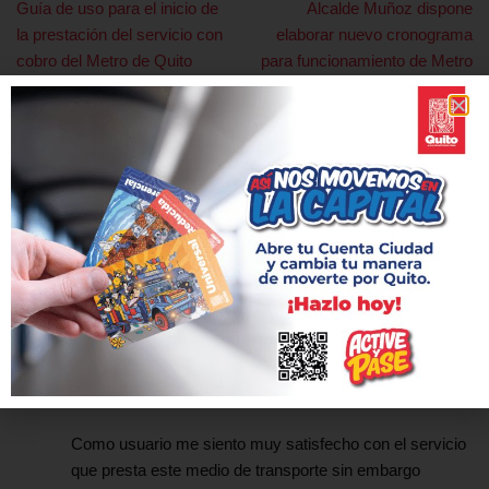
Guía de uso para el inicio de
Alcalde Muñoz dispone
la prestación del servicio con
elaborar nuevo cronograma
cobro del Metro de Quito
para funcionamiento de Metro
de Quito
2 comentarios en «Más usuarios en la segunda
semana de prestación de servicio con cobro en el
Metro de Quito»
Michael Pavón
RESPONDER
el 8 mayo, 2023 a las 23:57
Como usuario me siento muy satisfecho con el servicio
que presta este medio de transporte sin embargo