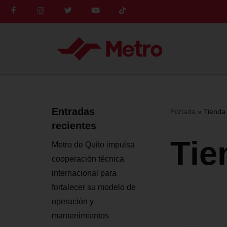
Saltar
al
contenido
Entradas
Portada
»
Tienda
recientes
Tie
Metro de Quito impulsa
cooperación técnica
internacional para
fortalecer su modelo de
operación y
mantenimientos