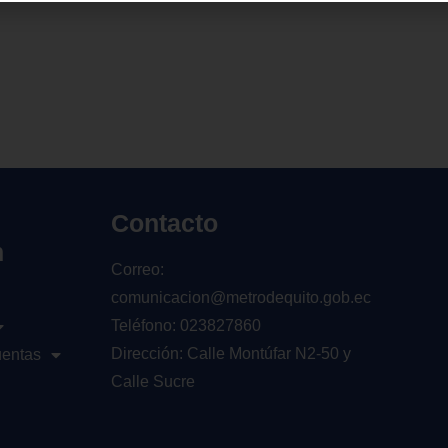
Contacto
n
Correo:
comunicacion@metrodequito.gob.ec
Teléfono: 023827860
Dirección: Calle Montúfar N2-50 y
uentas
Calle Sucre