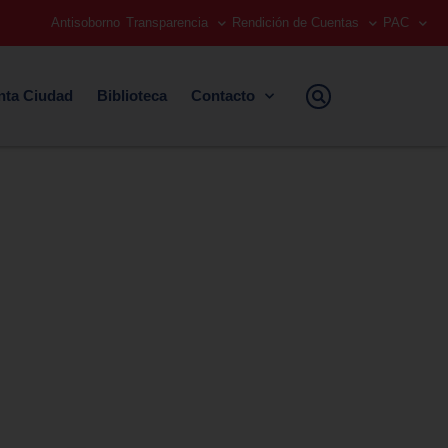
Antisoborno
Transparencia
Rendición de Cuentas
PAC
nta Ciudad
Biblioteca
Contacto