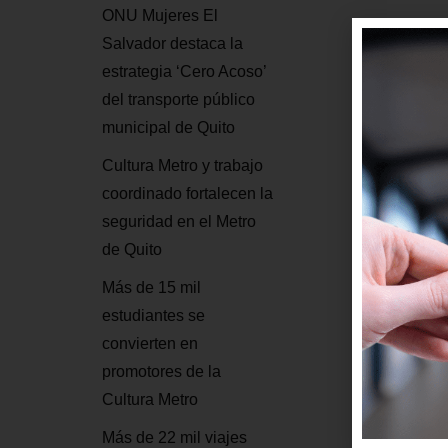
ONU Mujeres El
Salvador destaca la
estrategia ‘Cero Acoso’
del transporte público
municipal de Quito
Cultura Metro y trabajo
coordinado fortalecen la
seguridad en el Metro
de Quito
Más de 15 mil
estudiantes se
convierten en
promotores de la
Cultura Metro
Más de 22 mil viajes