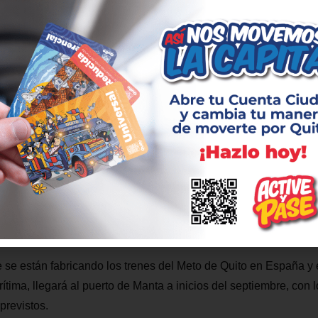
stre que La Guaragua obtuvo un récord mundial, tras excavar 
 en el tramo comprendido desde la estación Iñaquito hasta La C
de América, también batió un récord mundial al construir 1500 
Uno del Metro de Quito muestra un avance físico del 73% con 7
aje de avance del túnel es del 94%; están concluidas en su obra 
ías la tuneladora Luz de América, que ya cruzó la estación San 
da y se dirigirá al pozo de extracción de El Arbolito donde ser
o así el 100% del túnel del Metro de Quito que unirá las estac
e se están fabricando los trenes del Meto de Quito en España y 
ítima, llegará al puerto de Manta a inicios del septiembre, con 
previstos.