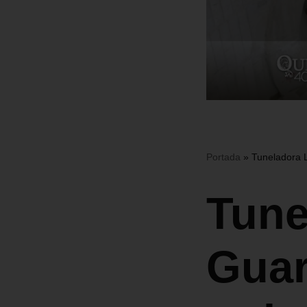
Portada
»
Tuneladora L
Tune
Guar