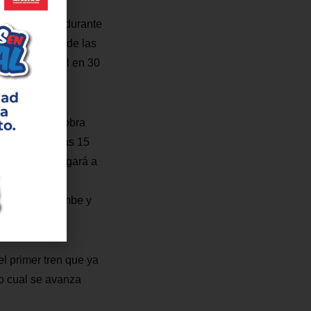
1.136 metros durante
arolina. Otra de las
metros de túnel en 30
5 frentes de obra
física 13 de las 15
Francisco, llegará a
á desarmada y
iones de Quitumbe y
el primer tren que ya
lo cual se avanza