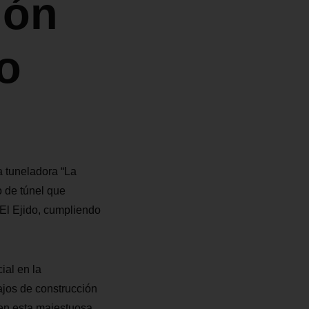
ión
o
a tuneladora “La
o de túnel que
 El Ejido, cumpliendo
ial en la
bajos de construcción
o en esta majestuosa