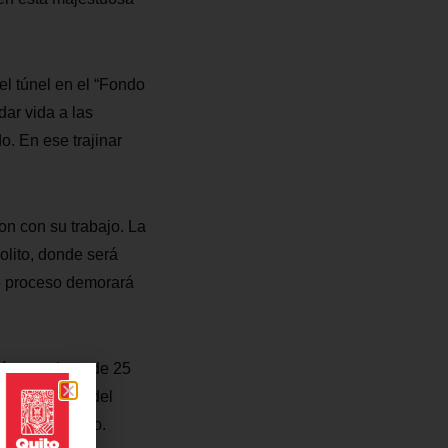
el túnel en el “Fondo
dar vida a las
o. En ese trajinar
n con su trabajo. La
olito, donde será
te proceso demorará
gón que tiene de 25
es, la mitad del
Metro de Quito.