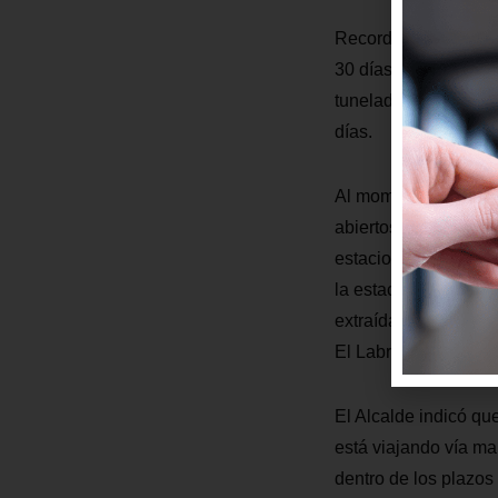
Recordó el Burgomae
30 días consecutivos
tuneladoras, La Luz 
días.
Al momento la Línea 
abiertos. El porcent
estaciones y en 30 d
la estación La Alame
extraída, completand
El Labrador.
El Alcalde indicó qu
está viajando vía mar
dentro de los plazos 