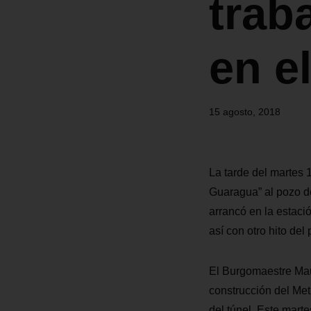
trab
en e
15 agosto, 2018
La tarde del martes 
Guaragua” al pozo de
arrancó en la estaci
así con otro hito del 
El Burgomaestre Mau
construcción del Met
del túnel. Este marte