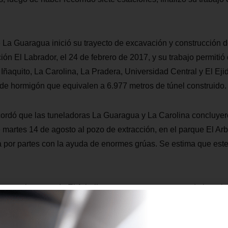
e La Guaragua inició su trayecto de excavación y construcción d
ión El Labrador, el 24 de febrero de 2017, y su trabajo permitió 
 Iñaquito, La Carolina, La Pradera, Universidad Central y El Ejid
 de hormigón que equivalen a 6.977 metros de túnel construido.
ordó que las tuneladoras La Guaragua y La Carolina concluyero
 martes 14 de agosto al pozo de extracción, en el parque El Arb
a por partes con la ayuda de enormes grúas. Se estima que es
n, en el parque de El Arbolito, es una gran estructura de hormi
d y 28 de diámetro. Este espacio se construyó en apenas 3 mes
o da cuenta de la rapidez con la que avanza la construcción del 