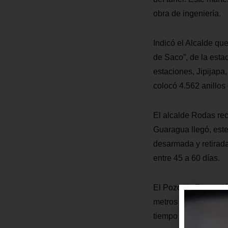
obra de ingeniería.
Indicó el Alcalde qu
de Saco”, de la estac
estaciones, Jipijapa,
colocó 4.562 anillos
El alcalde Rodas rec
Guaragua llegó, este
desarmada y retirad
entre 45 a 60 días.
El Pozo de Extracció
metros de profundida
tiempo previsto. Est