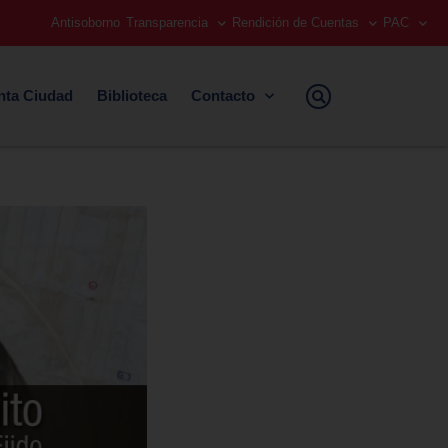
Antisoborno
Transparencia
Rendición de Cuentas
PAC
nta Ciudad
Biblioteca
Contacto