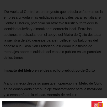
‘De Vuelta al Centro’ es un proyecto que articula esfuerzos de la
empresa privada y las entidades municipales para revitalizar el
Centro Histórico, potenciar su atractivo turístico, fortalecer la
identidad quiteña y dinamizar el comercio local. Entre las
acciones impulsadas con el apoyo del Metro de Quito destacan
la siembra de 270 geranios para embellecer los balcones del
acceso a la Casa San Francisco, así como la difusión de
mensajes sobre el cuidado del espacio público en las pantallas
de los trenes.
Impacto del Metro en el desarrollo productivo de Quito
A año y medio desde su puesta en operación, el Metro de Quito
se ha consolidado como un eje transformador para la movilidad
y la economía de la ciudad. Además de reducir
significativamente los tiempos de traslado y descongestionar
las vías, ha impulsado el comercio formal e informal alrededor