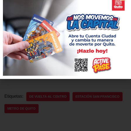
de sus estaciones, generando nuevas oportunidades de empleo
y reactivando zonas estratégicas como el Centro Histórico.
Su integración con otros medios de transporte y su
accesibilidad han fortalecido la productividad de los quiteños,
facilitando el acceso a empleos, educación y servicios
esenciales, mientras contribuye a la reducción de emisiones
contaminantes. Sin duda, el Metro no solo es un símbolo de
modernidad, sino también un catalizador del desarrollo
sostenible de la capital.
Etiquetas:
DE VUELTA AL CENTRO
ESTACIÓN SAN FRANCISCO
METRO DE QUITO